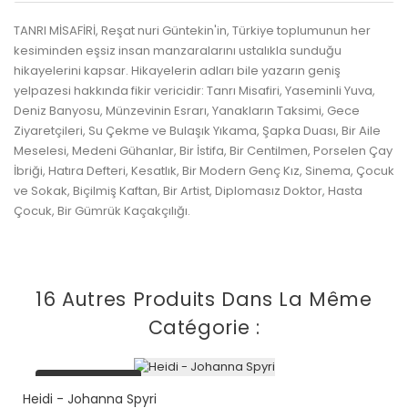
TANRI MİSAFİRİ, Reşat nuri Güntekin'in, Türkiye toplumunun her
kesiminden eşsiz insan manzaralarını ustalıkla sunduğu
hikayelerini kapsar. Hikayelerin adları bile yazarın geniş
yelpazesi hakkında fikir vericidir: Tanrı Misafiri, Yaseminli Yuva,
Deniz Banyosu, Münzevinin Esrarı, Yanakların Taksimi, Gece
Ziyaretçileri, Su Çekme ve Bulaşık Yıkama, Şapka Duası, Bir Aile
Meselesi, Medeni Gühanlar, Bir İstifa, Bir Centilmen, Porselen Çay
İbriği, Hatıra Defteri, Kesatlık, Bir Modern Genç Kız, Sinema, Çocuk
ve Sokak, Biçilmiş Kaftan, Bir Artist, Diplomasız Doktor, Hasta
Çocuk, Bir Gümrük Kaçakçılığı.
16 Autres Produits Dans La Même
Catégorie :
plus en stock
Heidi - Johanna Spyri