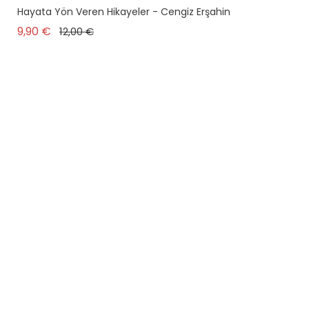
Hayata Yön Veren Hikayeler - Cengiz Erşahin
plus en stock
Prix de base
Prix
9,90 €
12,00 €