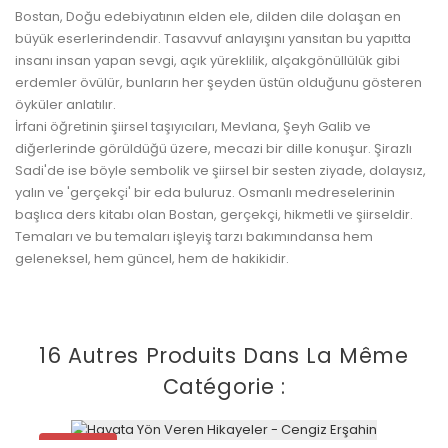
Bostan, Doğu edebiyatının elden ele, dilden dile dolaşan en
büyük eserlerindendir. Tasavvuf anlayışını yansıtan bu yapıtta
insanı insan yapan sevgi, açık yüreklilik, alçakgönüllülük gibi
erdemler övülür, bunların her şeyden üstün olduğunu gösteren
öyküler anlatılır.
İrfani öğretinin şiirsel taşıyıcıları, Mevlana, Şeyh Galib ve
diğerlerinde görüldüğü üzere, mecazi bir dille konuşur. Şirazlı
Sadi'de ise böyle sembolik ve şiirsel bir sesten ziyade, dolaysız,
yalın ve 'gerçekçi' bir eda buluruz. Osmanlı medreselerinin
başlıca ders kitabı olan Bostan, gerçekçi, hikmetli ve şiirseldir.
Temaları ve bu temaları işleyiş tarzı bakımındansa hem
geleneksel, hem güncel, hem de hakikidir.
16 Autres Produits Dans La Même
Catégorie :
Promo !