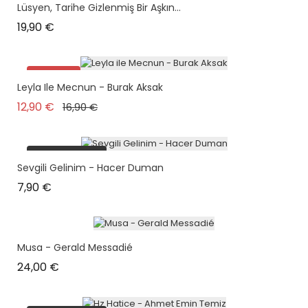
Lüsyen, Tarihe Gizlenmiş Bir Aşkın...
Prix
19,90 €
Promo !
Leyla Ile Mecnun - Burak Aksak
Prix de base
Prix
12,90 €
16,90 €
plus en stock
Sevgili Gelinim - Hacer Duman
Prix
7,90 €
Musa - Gerald Messadié
Prix
24,00 €