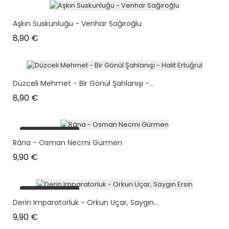
Aşkın Suskunluğu - Venhar Sağıroğlu
Prix
8,90 €
Düzceli Mehmet - Bir Gönül Şahlanışı -...
Prix
8,90 €
plus en stock
Râna - Osman Necmi Gürmen
Prix
9,90 €
plus en stock
Derin Imparatorluk - Orkun Uçar, Saygın...
Prix
9,90 €