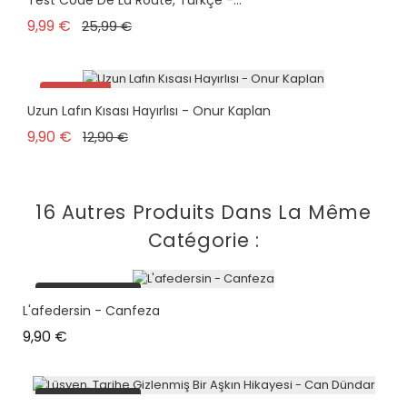
Test Code De La Route, Türkçe -...
Prix de base
Prix
9,99 €
25,99 €
Promo !
Uzun Lafın Kısası Hayırlısı - Onur Kaplan
Prix de base
Prix
9,90 €
12,90 €
16 Autres Produits Dans La Même
Catégorie :
plus en stock
L'afedersin - Canfeza
Prix
9,90 €
plus en stock