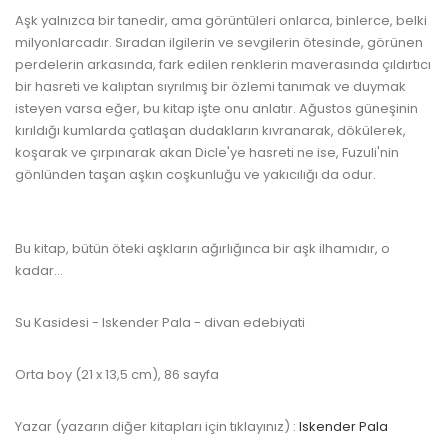
Aşk yalnızca bir tanedir, ama görüntüleri onlarca, binlerce, belki
milyonlarcadır. Sıradan ilgilerin ve sevgilerin ötesinde, görünen
perdelerin arkasında, fark edilen renklerin maverasında çıldırtıcı
bir hasreti ve kalıptan sıyrılmış bir özlemi tanımak ve duymak
isteyen varsa eğer, bu kitap işte onu anlatır. Ağustos güneşinin
kırıldığı kumlarda çatlaşan dudakların kıvranarak, dökülerek,
koşarak ve çırpınarak akan Dicle'ye hasreti ne ise, Fuzuli'nin
gönlünden taşan aşkın coşkunluğu ve yakıcılığı da odur.
www.kulturatek.com
Bu kitap, bütün öteki aşkların ağırlığınca bir aşk ilhamıdır, o
kadar...
Su Kasidesi - Iskender Pala - divan edebiyati
Orta boy (21 x 13,5 cm), 86 sayfa
Yazar (yazarın diğer kitapları için tıklayınız) :
Iskender Pala