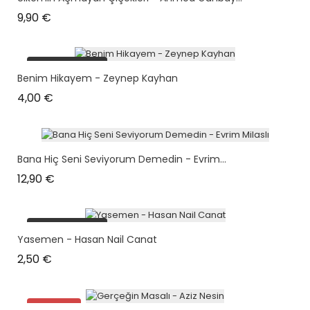
Prix
9,90 €
plus en stock
Benim Hikayem - Zeynep Kayhan
Prix
4,00 €
Bana Hiç Seni Seviyorum Demedin - Evrim...
Prix
12,90 €
plus en stock
Yasemen - Hasan Nail Canat
Prix
2,50 €
Promo !