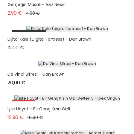
Gerçeğin Masalı - Aziz Nesin
Prix de base
Prix
2,90 €
4,90 €
plus en stock
Dijital Kale (digital Fortress) - Dan Brown
Prix
12,00 €
Da Vinci Şifresi - Dan Brown
Prix
20,00 €
Promo !
Işte Hayat - Bir Genç Kızın Gizli...
Prix de base
Prix
12,90 €
15,90 €