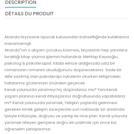
DESCRIPTION
DÉTAILS DU PRODUIT
Akanda teyzesine öpücük kutusundan bahsettiğinde kulaklarına
inanamamıştı.
Akanda"nın o akşam çocuksu küsmesi, teyzesinin hep yarınlara
bıraktığı kitap yazma işlemini hızlandırdı. Mehtap Kayaoğlu,
psikolog & psikoterapist. Kitabı elinize aldığınızda usta bir
romancının romanını okuduğunuzu düşüneceksiniz. Sade bir
dille yazılmış olan psikoterapi öykülerini okurken iletişimdeki
hatalarınız gözlerinizin önünden geçecek.
Kendi yolunuzda yürümeyi hiç düşündünüz mü? Yani kendi
yaşam planınızı kendi ihtiyaçlarınız doğrultusunda yapabildiniz
mi? Kendi yolunuzda yürümek, Yetişkin yaşlarda gelinmesi
gereken kimlik gelişim süreçlerinin son noktasıdır bir anlamda.
İyisiyle kötüsüyle, doğrusu ve yanlışı ile nice plan. Kendi yolunda
yürümek isteyen gençlere doğru eli uzatmak için önce biz
öğrenelim yanlışlarımızı.