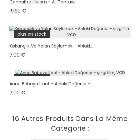
Connaitre L'Islam - Ali Tantawi
Prix
19,90 €
plus en stock
Kıskançlık Ve Yalan Söylemek - Ahlaki...
Prix
7,00 €
plus en stock
Anne Babaya Itaat - Ahlaki Değerler -...
Prix
7,00 €
16 Autres Produits Dans La Même
Catégorie :