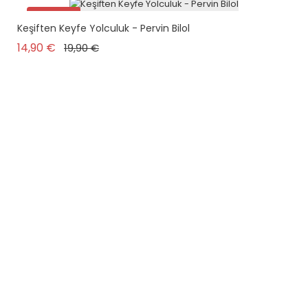
Promo !
Keşiften Keyfe Yolculuk - Pervin Bilol
Prix de base
Prix
14,90 €
19,90 €