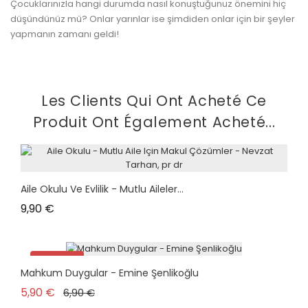
Çocuklarınızla hangi durumda nasıl konuştuğunuz önemini hiç
düşündünüz mü? Onlar yarınlar ise şimdiden onlar için bir şeyler
yapmanın zamanı geldi!
Les Clients Qui Ont Acheté Ce
Produit Ont Également Acheté...
Aile Okulu Ve Evlilik - Mutlu Aileler...
Prix
9,90 €
Promo !
Mahkum Duygular - Emine Şenlikoğlu
plus en stock
Prix de base
Prix
5,90 €
6,90 €