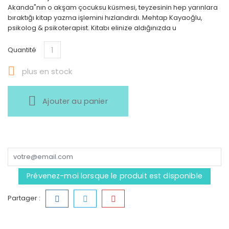
Akanda"nın o akşam çocuksu küsmesi, teyzesinin hep yarınlara
bıraktığı kitap yazma işlemini hızlandırdı. Mehtap Kayaoğlu,
psikolog & psikoterapist. Kitabı elinize aldığınızda u
Quantité

plus en stock
Ajouter au panier
Prévenez-moi lorsque le produit est disponible
Partager :