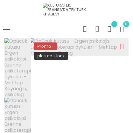
0
Promo !
plus en stock