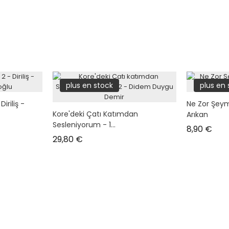
plus en stock
plus en
iriliş -
Ne Zor Şey
Kore'deki Çatı Katımdan
Arıkan
Sesleniyorum - 1...
Prix
8,90 €
Prix
29,80 €