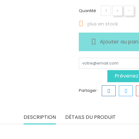
Quantité
+
-

plus en stock
Ajouter au pan
Prévenez-
Partager :
DESCRIPTION
DÉTAILS DU PRODUIT