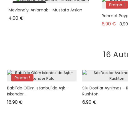
plus en stock
Promo !
Mevlana'yı Anlamak - Mustafa Arslan
plus en s
Rahmet Peyga
Prix
4,00 €
Prix
6,90 €
8,9
16 Aut
Promo !
Babil'de Ölüm Istanbul'da Aşk -
Sıkı Dostlar Ayrılmaz - 
Iskender...
Rushton
Prix
Prix
16,90 €
6,90 €