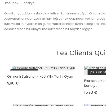
Emel Ipek - Papatya.
Masallar çocuklarımızla kolay iletişim kurmamızı sağlar. Onlara o
yaşayacaklarından zevk almayı öğretmek açısından çok ama çok ön
Türk Masal Dünyasının en güzel masallarından özenle seçilerek hazır
Masal tadında bir dünya, masal tadında bir hayat dileğiyle...
Les Clients Qu
plus en stock
plus en s
Osmanlı Satrancı - 700 Yıllık Tarihi Oyun
Fransızca Ko
Prix
9,90 €
Konuş,...
Prix
15,90 €