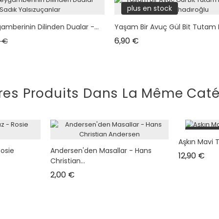
plus en stock
tock
mberinin Dilinden Dualar -...
Yaşam Bir Avuç Gül Bit Tutam D
 de base
Prix
Prix
6,90 €
0 €
res Produits Dans La Même Caté
plus en
Aşkın Mavi 
Rosie
Andersen'den Masallar - Hans
Prix
12,90 €
Christian...
Prix
2,00 €