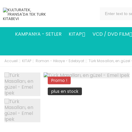
KAMPANYA - SETLER
KITAP
VCD / DVD FILM

Accueil
KITAP
Roman - Hikaye - Edebiyat
Türk Masalları, en güzel 
Promo !
plus en stock