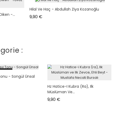
Hilal Ve Haç - Abdullah Ziya Kozanoğlu
iken -...
Prix
9,90 €
gorie :
 stock
Tonu - Songül Ünsal
Hz Hatice-I Kubra (ra), Ilk
Müslüman Ve...
Prix
9,90 €