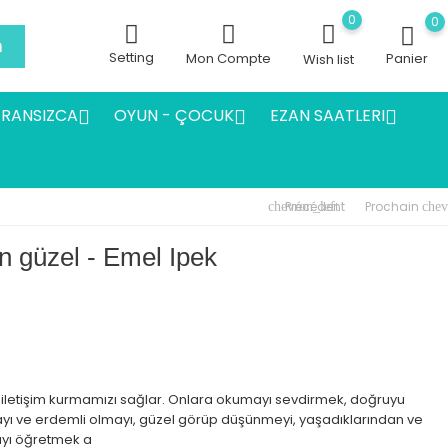
0
0
h
Setting
Mon Compte
Panier
Wish list
FRANSIZCA
OYUN - ÇOCUK
EZAN SAATLERI



Précédent
Prochain
chevron_left
chev
en güzel - Emel Ipek
 iletişim kurmamızı sağlar. Onlara okumayı sevdirmek, doğruyu
ayı ve erdemli olmayı, güzel görüp düşünmeyi, yaşadıklarından ve
yı öğretmek a