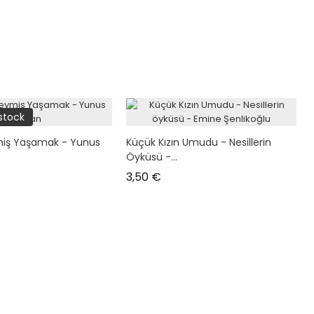
 stock
miş Yaşamak - Yunus
Küçük Kızın Umudu - Nesillerin
Öyküsü -...
Prix
3,50 €