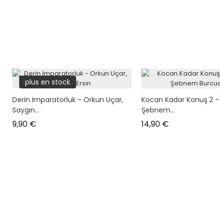
plus en stock
Derin Imparatorluk - Orkun Uçar,
Kocan Kadar Konuş 2 - D
Saygın...
Şebnem...
Prix
Prix
9,90 €
14,90 €