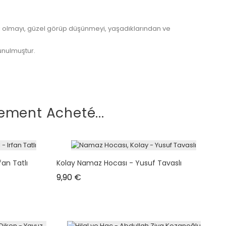
li olmayı, güzel görüp düşünmeyi, yaşadıklarından ve
unulmuştur.
ement Acheté...
fan Tatlı
Kolay Namaz Hocası - Yusuf Tavaslı
Prix
9,90 €