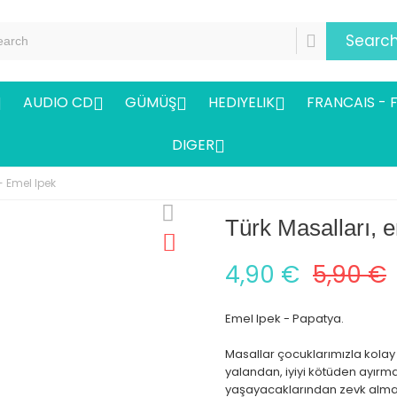
Searc
AUDIO CD
GÜMÜŞ
HEDIYELIK
FRANCAIS - 




DIGER

- Emel Ipek
Türk Masalları, 
4,90 €
5,90 €
Emel Ipek - Papatya.
Masallar çocuklarımızla kolay
yalandan, iyiyi kötüden ayırm
yaşayacaklarından zevk alma