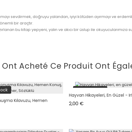
kumayı sevdirmek, doğruyu yalandan, iyiyi kötüden ayırmayı ve erdem
emli bir araçtır.
lanan bu kitap yepyeni, yalın ve akıcı bir üslup ile okuyucularımıza s
i Ont Acheté Ce Produit Ont Égal
tock
plus en stock
Hayvan Hikayeleri, En Güzel - Ir
nuşma Kılavuzu, Hemen
Prix
2,00 €