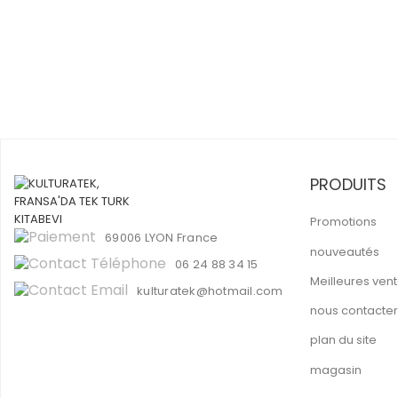
PRODUITS
Promotions
69006 LYON
France
nouveautés
06 24 88 34 15
Meilleures ven
kulturatek@hotmail.com
nous contacter
plan du site
magasin