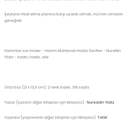
Şeytanın ifsat etme planına karşı uyanık olmak, mü'min olmanın
gereğidir.
www.kulturatek.com
Hanimlar Icin Inciler - Hanim Muhtevali Hadisi Serifler - Nurettin
Yildiz - kadin, hadis, aile
Orta boy (21 x 13,5 cm), 2 renk baskı, 316 sayfa
Yazar (yazarın diğer kitapları için tıklayınız) :
Nureddin Yıldız
Yayınevi (yayınevinin diğer kitapları için tıklayınız):
Tahlil