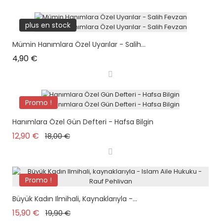
plus en stock
Mümin Hanımlara Özel Uyarılar - Salih...
Prix
4,90 €
Promo !
Hanımlara Özel Gün Defteri - Hafsa Bilgin
Prix de base
Prix
12,90 €
18,00 €
Promo !
Büyük Kadın Ilmihali, Kaynaklarıyla -...
Prix de base
Prix
15,90 €
19,90 €