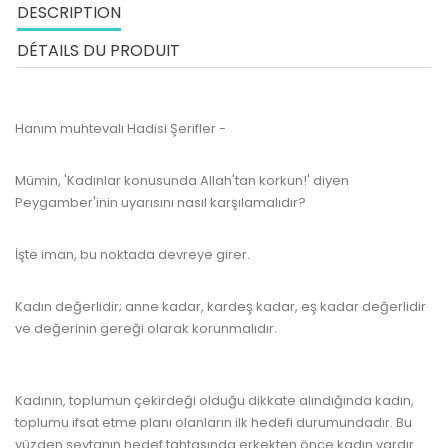
DESCRIPTION
DÉTAILS DU PRODUIT
Hanım muhtevalı Hadisi Şerifler -
Mümin, 'Kadınlar konusunda Allah'tan korkun!' diyen
Peygamber'inin uyarısını nasıl karşılamalıdır?
İşte iman, bu noktada devreye girer.
Kadın değerlidir; anne kadar, kardeş kadar, eş kadar değerlidir
ve değerinin gereği olarak korunmalıdır.
www.kulturatek.com
Kadının, toplumun çekirdeği olduğu dikkate alındığında kadın,
toplumu ifsat etme planı olanların ilk hedefi durumundadır. Bu
yüzden şeytanın hedef tahtasında erkekten önce kadın vardır.