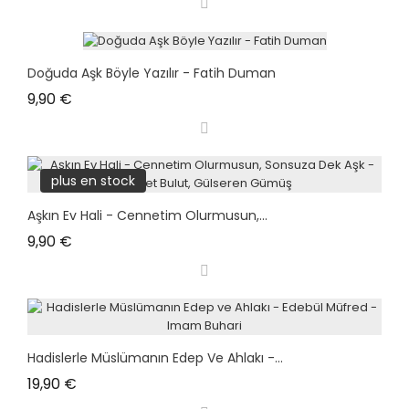
Doğuda Aşk Böyle Yazılır - Fatih Duman
Prix
9,90 €
plus en stock
Aşkın Ev Hali - Cennetim Olurmusun,...
Prix
9,90 €
Hadislerle Müslümanın Edep Ve Ahlakı -...
Prix
19,90 €