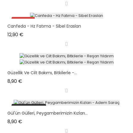
Promo !
Canfeda - Hz Fatıma - Sibel Eraslan
plus en stock
Prix
12,90 €
Güzellik Ve Cilt Bakımı, Bitkilerle -...
Prix
8,90 €
plus en stock
Gül'ün Gülleri, Peygamberimizin Kızları...
Prix
8,90 €