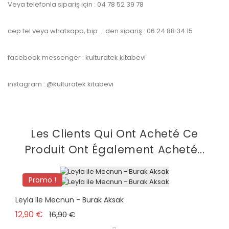
Veya telefonla sipariş için : 04 78 52 39 78
cep tel veya whatsapp, bip … den sipariş : 06 24 88 34 15
facebook messenger : kulturatek kitabevi
instagram : @kulturatek kitabevi
Les Clients Qui Ont Acheté Ce
Produit Ont Également Acheté...
Promo !
Leyla Ile Mecnun - Burak Aksak
Prix de base
Prix
12,90 €
16,90 €