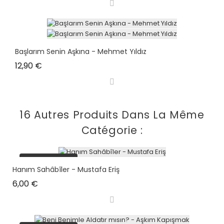
Başlarım Senin Aşkına - Mehmet Yıldız
Prix
12,90 €
16 Autres Produits Dans La Même
Catégorie :
plus en stock
Hanım Sahâbîler - Mustafa Eriş
Prix
6,00 €