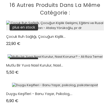
16 Autres Produits Dans La Même
Catégorie :
plus en stock
Çocuk Ruh Sağlığı, Çocuğun Kişilik...
Prix
22,90 €
plus en stock
Mutlu Bir Yuva Nasıl Kurulur, Nasıl...
Prix
5,50 €
Duygu Keşifleri - Banu Yaşar, Psikolog,...
Prix
6,90 €