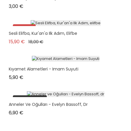
Prix
3,00 €
Promo !
Sesli Elifba, Kur'an'a Ilk Adım, Elifbe
plus en stock
Prix de base
Prix
15,90 €
18,00 €
Kıyamet Alametleri - Imam Suyuti
Prix
5,90 €
plus en stock
Anneler Ve Oğulları - Evelyn Bassoff, Dr
Prix
6,90 €