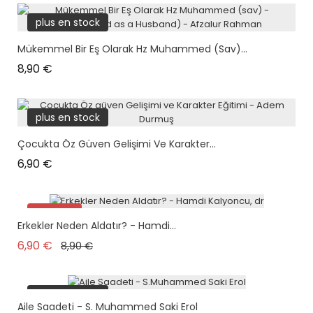
plus en stock
Mükemmel Bir Eş Olarak Hz Muhammed (sav)...
Prix
8,90 €
plus en stock
Çocukta Öz Güven Gelişimi Ve Karakter...
Prix
6,90 €
Promo !
Erkekler Neden Aldatır? - Hamdi...
Prix de base
Prix
6,90 €
8,90 €
plus en stock
Aile Saadeti - S. Muhammed Saki Erol