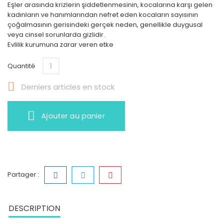
Eşler arasında krizlerin şiddetlenmesinin, kocalarına karşı gelen
kadınların ve hanımlarından nefret eden kocaların sayısının
çoğalmasının gerisindeki gerçek neden, genellikle duygusal
veya cinsel sorunlarda gizlidir.
Evlilik kurumuna zarar veren etke
Quantité

Derniers articles en stock
Ajouter au panier
Partager :
DESCRIPTION