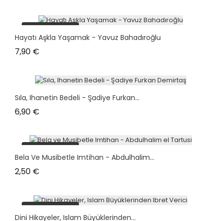
plus en stock
Hayatı Aşkla Yaşamak - Yavuz Bahadıroğlu
Prix
7,90 €
Sıla, Ihanetin Bedeli - Şadiye Furkan...
Prix
6,90 €
plus en stock
Bela Ve Musibetle Imtihan - Abdulhalim...
Prix
2,50 €
plus en stock
Dini Hikayeler, Islam Büyüklerinden...