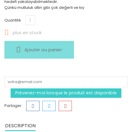
hedefi yakalayabilmektedir.
Çünkü mutluluk altın gibi çok değerli ve kıy
Quantité

plus en stock
Ajouter au panier
Prévenez-moi lorsque le produit est disponible
Partager :
DESCRIPTION