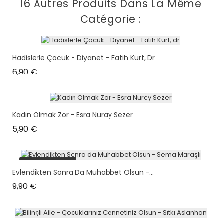
16 Autres Produits Dans La Même
Catégorie :
Hadislerle Çocuk - Diyanet - Fatih Kurt, Dr
Prix
6,90 €
Kadın Olmak Zor - Esra Nuray Sezer
Prix
5,90 €
plus en stock
Evlendikten Sonra Da Muhabbet Olsun -...
Prix
9,90 €