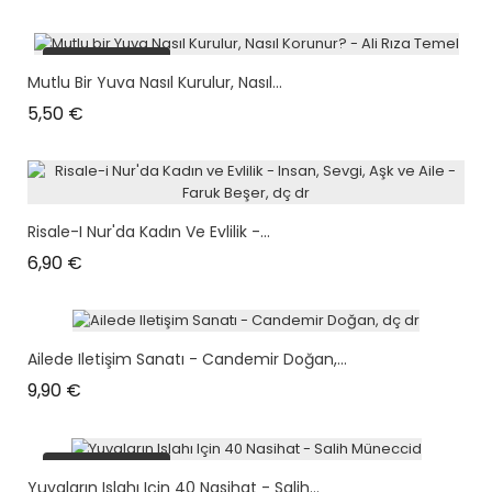
plus en stock
Mutlu Bir Yuva Nasıl Kurulur, Nasıl...
Prix
5,50 €
Risale-I Nur'da Kadın Ve Evlilik -...
Prix
6,90 €
Ailede Iletişim Sanatı - Candemir Doğan,...
Prix
9,90 €
plus en stock
Yuvaların Islahı Için 40 Nasihat - Salih...