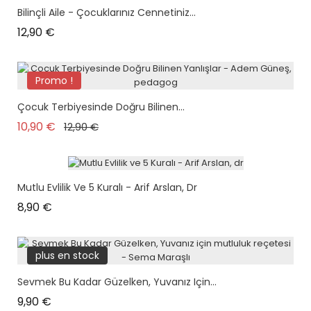
Bilinçli Aile - Çocuklarınız Cennetiniz...
Prix
12,90 €
Promo !
Çocuk Terbiyesinde Doğru Bilinen...
Prix de base
Prix
10,90 €
12,90 €
Mutlu Evlilik Ve 5 Kuralı - Arif Arslan, Dr
Prix
8,90 €
plus en stock
Sevmek Bu Kadar Güzelken, Yuvanız Için...
Prix
9,90 €