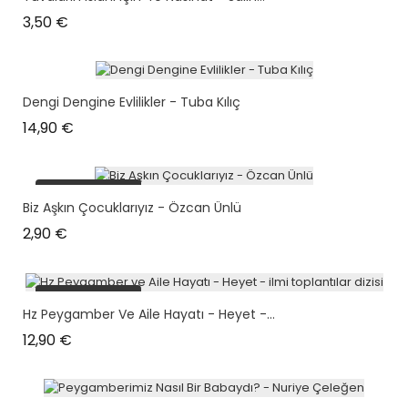
Prix
3,50 €
Dengi Dengine Evlilikler - Tuba Kılıç
Prix
14,90 €
plus en stock
Biz Aşkın Çocuklarıyız - Özcan Ünlü
Prix
2,90 €
plus en stock
Hz Peygamber Ve Aile Hayatı - Heyet -...
Prix
12,90 €