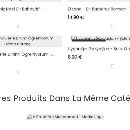
 Nasıl Bir Babaydı? -...
Efsane - Bir Barbaros Romanı - 
Prix
14,90 €
plus en stock
Uygarlığın Gözyaşları - Şule Yü
rle Dinimi Öğreniyorum -...
Prix
8,90 €
res Produits Dans La Même Caté