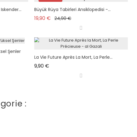
plus en stock
Iskender...
Büyük Rüya Tabirleri Ansiklopedisi -...
Prix de base
Prix
19,90 €
24,90 €
ksel Şenler
La Vie Future Après La Mort, La Perle...
Prix
9,90 €
gorie :