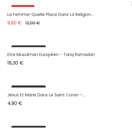
Promo !
La Femme! Quelle Place Dans La Religion...
plus en stock
Prix de base
Prix
9,90 €
12,00 €
plus en stock
Etre Musulman Européen - Tariq Ramadan
Prix
18,30 €
plus en stock
Jésus Et Marie Dans Le Saint Coran -...
Prix
4,90 €
plus en stock