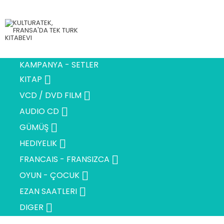
KAMPANYA - SETLER

KITAP

VCD / DVD FILM

AUDIO CD

GÜMÜŞ

HEDIYELIK

FRANCAIS - FRANSIZCA

OYUN - ÇOCUK

EZAN SAATLERI

DIGER