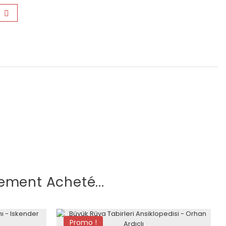
ement Acheté...
Promo !