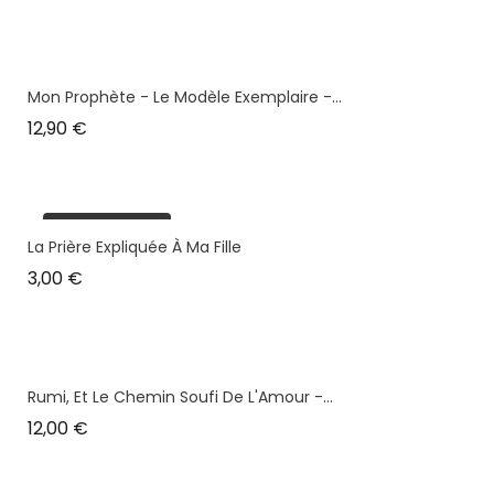
Mon Prophète - Le Modèle Exemplaire -...
Prix
12,90 €
plus en stock
La Prière Expliquée À Ma Fille
Prix
3,00 €
Rumi, Et Le Chemin Soufi De L'Amour -...
Prix
12,00 €