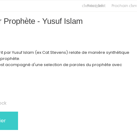
Précédent
Prochain
chevron_left
chev
r Prophète - Yusuf Islam
rit par Yusuf Islam (ex Cat Stevens) relate de manière synthétique
e prophète.
s, est acompagné d'une selection de paroles du prophète avec
ock
ier