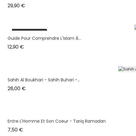
Prix
29,90 €
plus en stock
Guide Pour Comprendre L'Islam À...
Prix
12,90 €
Sahih Al Boukhari - Sahih Buhari -...
Prix
28,00 €
Entre L'Homme Et Son Coeur - Tariq Ramadan
Prix
7,50 €