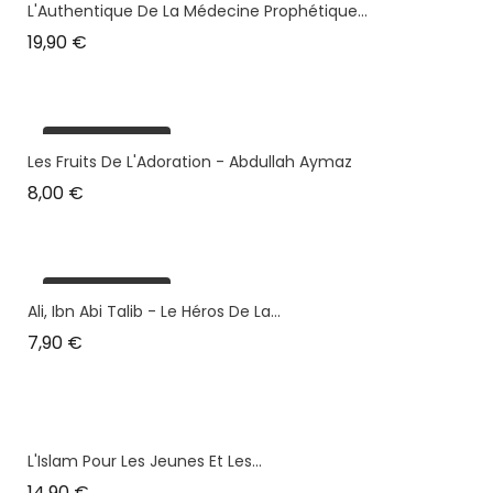
L'Authentique De La Médecine Prophétique...
Prix
19,90 €
plus en stock
Les Fruits De L'Adoration - Abdullah Aymaz
Prix
8,00 €
plus en stock
Ali, Ibn Abi Talib - Le Héros De La...
Prix
7,90 €
L'Islam Pour Les Jeunes Et Les...
Prix
14,90 €