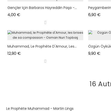
Gençler Için Barbaros Hayreddin Paşa -...
Peygamberimiz
Prix
Prix
4,00 €
6,90 €
Muhammad, Le Prophète D'Amour, Les...
Özgün Öyküle
Prix
Prix
12,90 €
9,90 €
16 Aut
Le Prophète Muhammad - Martin Lings