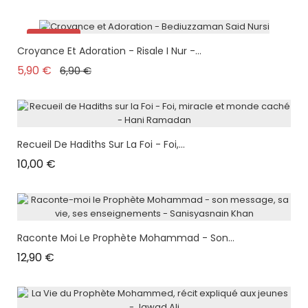
Promo !
Croyance Et Adoration - Risale I Nur -...
Prix de base
Prix
5,90 €
6,90 €
Recueil De Hadiths Sur La Foi - Foi,...
Prix
10,00 €
Raconte Moi Le Prophète Mohammad - Son...
Prix
12,90 €