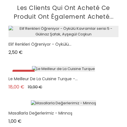
Les Clients Qui Ont Acheté Ce
Produit Ont Également Acheté...
Elif Renkleri Öğreniyor - Öykülü...
Prix
2,50 €
Promo !
Le Meilleur De La Cuisine Turque -...
plus en stock
Prix de base
Prix
18,00 €
19,90 €
Masallarla Değerlerimiz - Minnoş
Prix
1,00 €