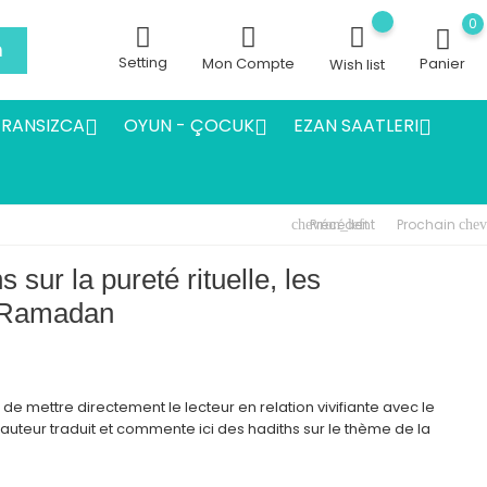
0
h
Setting
Mon Compte
Panier
Wish list
FRANSIZCA
OYUN - ÇOCUK
EZAN SAATLERI



Précédent
Prochain
chevron_left
chev
 sur la pureté rituelle, les
i Ramadan
de mettre directement le lecteur en relation vivifiante avec le
uteur traduit et commente ici des hadiths sur le thème de la