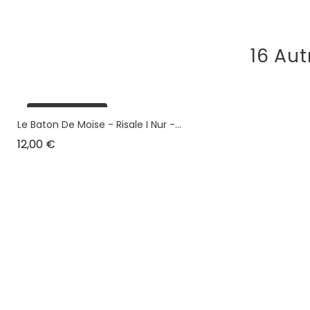
16 Aut
plus en stock
Le Baton De Moïse - Risale I Nur -...
Prix
12,00 €