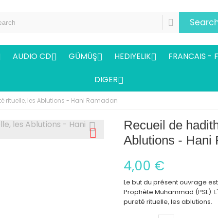
Searc
AUDIO CD
GÜMÜŞ
HEDIYELIK
FRANCAIS - 




DIGER

té rituelle, les Ablutions - Hani Ramadan
Recueil de hadiths
Ablutions - Han
4,00 €
Le but du présent ouvrage est 
Prophète Muhammad (PSL). L'a
pureté rituelle, les ablutions.