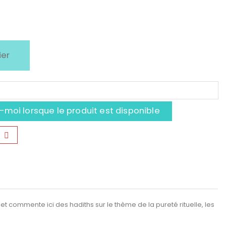
ier
moi lorsque le produit est disponible
et commente ici des hadiths sur le thème de la pureté rituelle, les