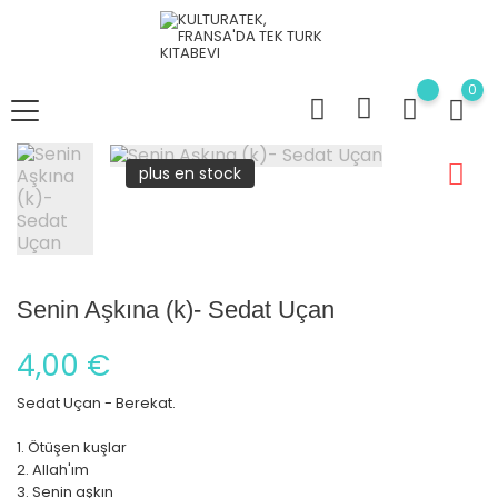
0
plus en stock
Senin Aşkına (k)- Sedat Uçan
4,00 €
Sedat Uçan - Berekat.
1. Ötüşen kuşlar
2. Allah'ım
3. Senin aşkın