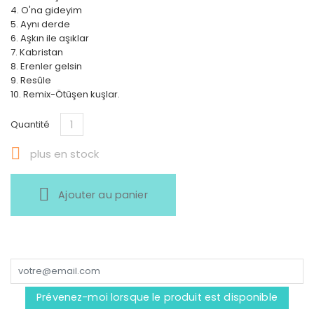
4. O'na gideyim
5. Aynı derde
6. Aşkın ile aşıklar
7. Kabristan
8. Erenler gelsin
9. Resûle
10. Remix-Ötüşen kuşlar.
Quantité

plus en stock
Ajouter au panier
Prévenez-moi lorsque le produit est disponible