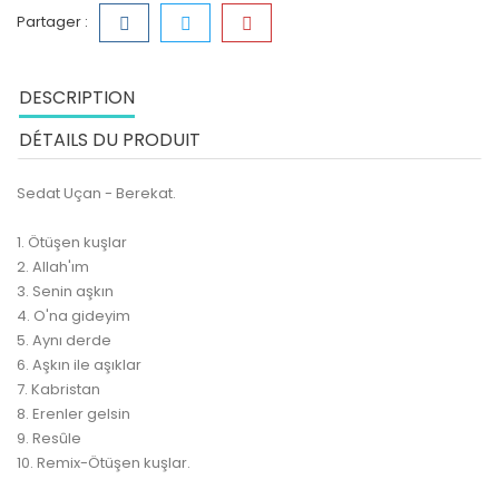
Partager :
DESCRIPTION
DÉTAILS DU PRODUIT
Sedat Uçan - Berekat.
1. Ötüşen kuşlar
2. Allah'ım
3. Senin aşkın
4. O'na gideyim
5. Aynı derde
6. Aşkın ile aşıklar
7. Kabristan
8. Erenler gelsin
9. Resûle
10. Remix-Ötüşen kuşlar.