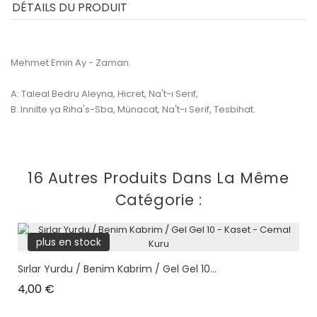
DÉTAILS DU PRODUIT
Mehmet Emin Ay - Zaman.
A: Taleal Bedru Aleyna, Hicret, Na't-ı Serif,
B: Innilte ya Riha's-Sba, Münacat, Na't-ı Serif, Tesbihat.
16 Autres Produits Dans La Même
Catégorie :
plus en stock
Sırlar Yurdu / Benim Kabrim / Gel Gel 10...
Prix
4,00 €