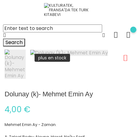
Search
plus en stock
Dolunay (k)- Mehmet Emin Ay
4,00 €
Mehmet Emin Ay - Zaman.
A: Taleal Bedru Aleyna, Hicret, Na't-ı Serif,