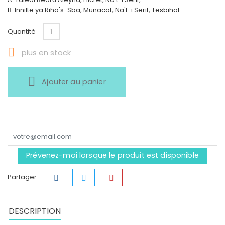
B: Innilte ya Riha's-Sba, Münacat, Na't-ı Serif, Tesbihat.
Quantité

plus en stock
Ajouter au panier
Prévenez-moi lorsque le produit est disponible
Partager :
DESCRIPTION