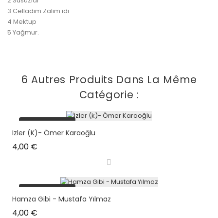
2 Susuzlar
3 Celladım Zalim idi
4 Mektup
5 Yağmur.
6 Autres Produits Dans La Même
Catégorie :
plus en stock
Izler (k)- Ömer Karaoğlu
Prix
4,00 €
plus en stock
Hamza Gibi - Mustafa Yılmaz
Prix
4,00 €