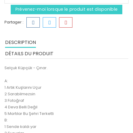
Prévenez-moi lorsque le produit est disponible
Partager :
DESCRIPTION
DÉTAILS DU PRODUIT
Selçuk Küpçük - Çınar.
A:
1 Artık Kuşlarını Uçur
2 Sarabilmezsin
3 Fotoğraf
4 Deva Belli Değil
5 Martılar Bu Şehri Terketti
B:
1 Sende kaldı yar