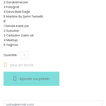
2 Sarabilmezsin
3 Fotoğraf
4 Deva Belli Değil
5 Martılar Bu Şehri Terketti
B:
1 Sende kaldı yar
2 Susuzlar
3 Celladım Zalim idi
4 Mektup
5 Yağmur.
Quantité

plus en stock
Ajouter au panier