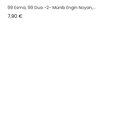
99 Esma, 99 Dua -2- Münib Engin Noyan,...
Prix
7,90 €