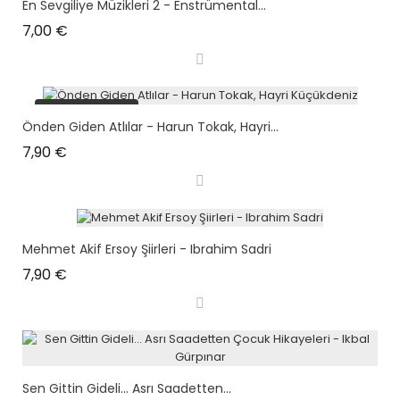
En Sevgiliye Müzikleri 2 - Enstrümental...
Prix
7,00 €
plus en stock
Önden Giden Atlılar - Harun Tokak, Hayri...
Prix
7,90 €
Mehmet Akif Ersoy Şiirleri - Ibrahim Sadri
Prix
7,90 €
Sen Gittin Gideli... Asrı Saadetten...