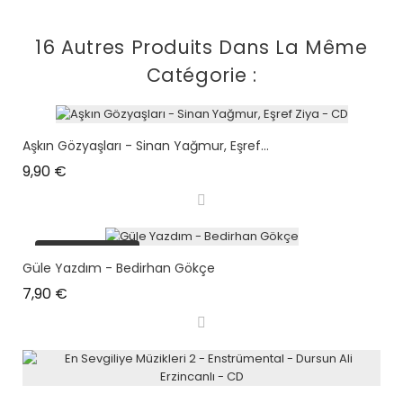
16 Autres Produits Dans La Même
Catégorie :
Aşkın Gözyaşları - Sinan Yağmur, Eşref...
Prix
9,90 €
plus en stock
Güle Yazdım - Bedirhan Gökçe
Prix
7,90 €