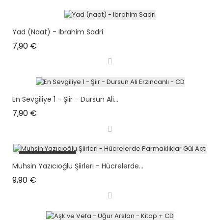
Yad (naat) - Ibrahim Sadri
Prix
7,90 €
En Sevgiliye 1 - Şiir - Dursun Ali...
Prix
7,90 €
plus en stock
Muhsin Yazıcıoğlu Şiirleri - Hücrelerde...
Prix
9,90 €