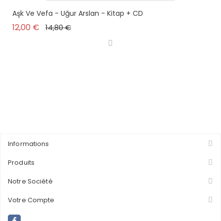
Aşk Ve Vefa - Uğur Arslan - Kitap + CD
Prix de base
Prix
12,00 €
14,80 €
Informations
Produits
Notre Société
Votre Compte