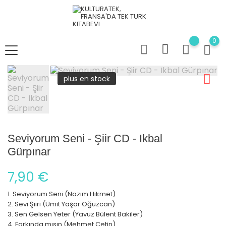
0
plus en stock
Seviyorum Seni - Şiir CD - Ikbal
Gürpınar
7,90 €
1. Seviyorum Seni (Nazım Hikmet)
2. Sevi Şiiri (Ümit Yaşar Oğuzcan)
3. Sen Gelsen Yeter (Yavuz Bülent Bakiler)
4. Farkında mısın (Mehmet Çetin)