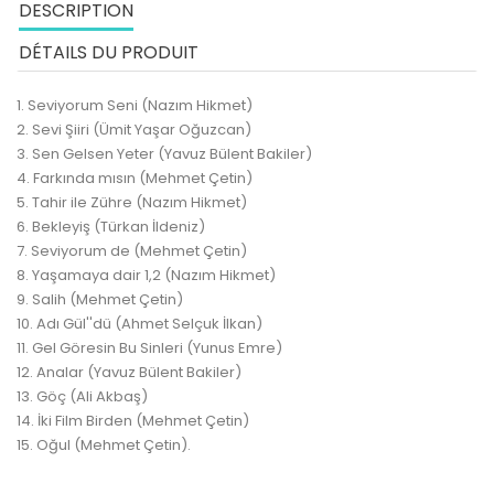
DESCRIPTION
DÉTAILS DU PRODUIT
1. Seviyorum Seni (Nazım Hikmet)
2. Sevi Şiiri (Ümit Yaşar Oğuzcan)
3. Sen Gelsen Yeter (Yavuz Bülent Bakiler)
4. Farkında mısın (Mehmet Çetin)
5. Tahir ile Zühre (Nazım Hikmet)
6. Bekleyiş (Türkan İldeniz)
7. Seviyorum de (Mehmet Çetin)
8. Yaşamaya dair 1,2 (Nazım Hikmet)
9. Salih (Mehmet Çetin)
10. Adı Gül''dü (Ahmet Selçuk İlkan)
11. Gel Göresin Bu Sinleri (Yunus Emre)
12. Analar (Yavuz Bülent Bakiler)
13. Göç (Ali Akbaş)
14. İki Film Birden (Mehmet Çetin)
15. Oğul (Mehmet Çetin).