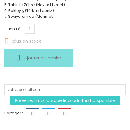
5. Tahir ile Zühre (Nazım Hikmet)
6. Bekleyiş (Türkan İldeniz)
7. Seviyorum de (Mehmet
Quantité

plus en stock
Ajouter au panier
Prévenez-moi lorsque le produit est disponible
Partager :