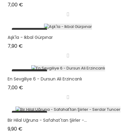
Prix
7,00 €
plus en stock
Aşk'la - Ikbal Gürpınar
Prix
7,90 €
plus en stock
En Sevgiliye 6 - Dursun Ali Erzincanlı
Prix
7,00 €
plus en stock
Bir Hilal Uğruna - Safahat'tan Şiirler -...
Prix
9,90 €