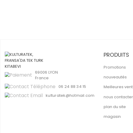
PRODUITS
Promotions
69006 LYON
nouveautés
France
06 24 88 34 15
Meilleures ven
kulturatek@hotmail.com
nous contacter
plan du site
magasin