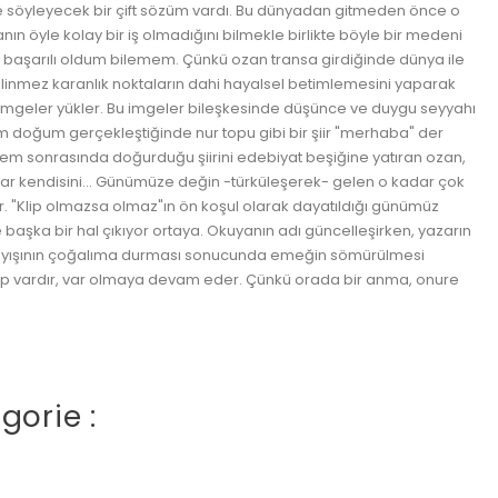
de söyleyecek bir çift sözüm vardı. Bu dünyadan gitmeden önce o
ın öyle kolay bir iş olmadığını bilmekle birlikte böyle bir medeni
nli başarılı oldum bilemem. Çünkü ozan transa girdiğinde dünya ile
bilinmez karanlık noktaların dahi hayalsel betimlemesini yaparak
l imgeler yükler. Bu imgeler bileşkesinde düşünce ve duygu seyyahı
m doğum gerçekleştiğinde nur topu gibi bir şiir "merhaba" der
nem sonrasında doğurduğu şiirini edebiyat beşiğine yatıran ozan,
ırlar kendisini... Günümüze değin -türküleşerek- gelen o kadar çok
ardır. "Klip olmazsa olmaz"ın ön koşul olarak dayatıldığı günümüz
 başka bir hal çıkıyor ortaya. Okuyanın adı güncelleşirken, yazarın
anlayışının çoğalıma durması sonucunda emeğin sömürülmesi
 hep vardır, var olmaya devam eder. Çünkü orada bir anma, onure
gorie :