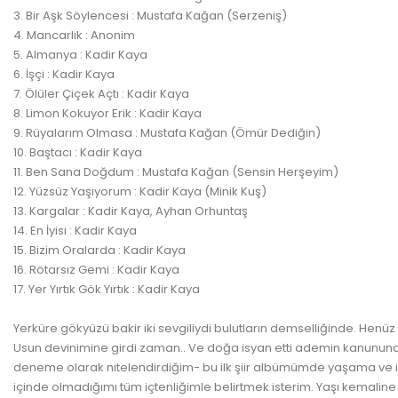
3. Bir Aşk Söylencesi : Mustafa Kağan (Serzeniş)
4. Mancarlık : Anonim
5. Almanya : Kadir Kaya
6. İşçi : Kadir Kaya
7. Ölüler Çiçek Açtı : Kadir Kaya
8. Limon Kokuyor Erik : Kadir Kaya
9. Rüyalarım Olmasa : Mustafa Kağan (Ömür Dediğin)
10. Baştacı : Kadir Kaya
11. Ben Sana Doğdum : Mustafa Kağan (Sensin Herşeyim)
12. Yüzsüz Yaşıyorum : Kadir Kaya (Minik Kuş)
13. Kargalar : Kadir Kaya, Ayhan Orhuntaş
14. En İyisi : Kadir Kaya
15. Bizim Oralarda : Kadir Kaya
16. Rötarsız Gemi : Kadir Kaya
17. Yer Yırtık Gök Yırtık : Kadir Kaya
Yerküre gökyüzü bakir iki sevgiliydi bulutların demselliğinde. Hen
Usun devinimine girdi zaman.. Ve doğa isyan etti ademin kanununa.
deneme olarak nitelendirdiğim- bu ilk şiir albümümde yaşama ve insa
içinde olmadığımı tüm içtenliğimle belirtmek isterim. Yaşı kemaline 