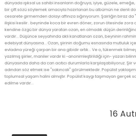
dünyada ışıksal us sahibi insanların doğruya, iyiye, güzele, emeğ
bir çift sözü söylemek amacıyla hazırlanan bu albümün ne denli doğr
cesarete girmemden dolayı affınıza sığınıyorum. Şairliğin biraz da 
ilişkisi kesilir.. beyninde koca bir evren döner, zorun ötesinde zo
kendine özgü bir dünya yaratan ozan, en olmadık düşün derinliğind
vardır... Düşünce seyyahında aklı kanatlanan ozan, beyninin rahmi
edebiyat dünyasına... Ozan, şiirinin doğumu esnasında mutluluk iç
evladına yüreği çarpan bir ana gibidir artık... Ve o, tükenmek bilm
yazılmış şiirler, maniler vardır ki -anonimleştirildiği için- yazarı b
dünyasında daha da can acıtıcı durumlarla karşılaşabiliyoruz. Şiir v
adından söz etmek ise "sakıncalı" görülmektedir. Popülist yakla
toplumsal yaşam halini almıştır. Popülist kaygı taşımayan gerçek 
edilme vardır...
16 Aut