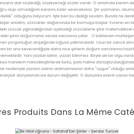
e, insana dair söylediği, söyleyeceği sözler vardır. O anlamda benim 
u olup olmadığının kararını sizler vereceksiniz. Şiir yazmanın, okuman
"delilik" olduğunu biliyorum. İşte ben bu deliliği sevdim. Bunda ne de
ra düşer anlatım, sözcükler dağarcında bir karmaşa başlar. Evrenin en 
eki sözcük yığınsallığından ayıkladığı sözcüklerle şiire matematikse
ndeki şiirini doğurmanın sevda sancısına yatar... O beklenen muhteşe
eren yorgunluğun döşeğinde loğusa yatımındadır. Uzun bir sancılı dö
eyen bir ana sevecenliğiyle daha nice şiirlerin doğum sancılarına haz
ilinmemektedir. Yani yazılan bilinir, yazarı bilinmez. Böyle de bir olgu v
eya manilerin melodileştirilerek türkü, şarkı haline dönüştürüldüğünde
şımlar nedeniyle yazarın adının anılmamasının daha "uygun" olduğu 
sanatçılar dünyasında ise durum değişiktir. O dünyada eserin yazarı
res Produits Dans La Même Caté