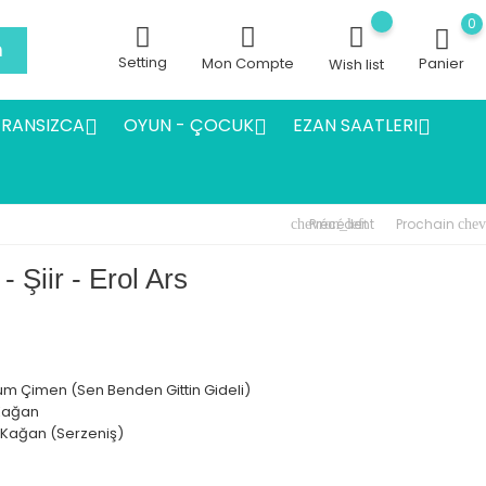
0
h
Setting
Mon Compte
Panier
Wish list
FRANSIZCA
OYUN - ÇOCUK
EZAN SAATLERI



Précédent
Prochain
chevron_left
chev
- Şiir - Erol Ars
m Çimen (Sen Benden Gittin Gideli)
 Kağan
a Kağan (Serzeniş)