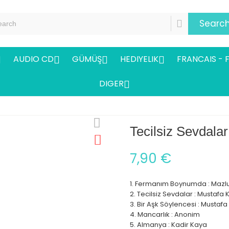
Searc
AUDIO CD
GÜMÜŞ
HEDIYELIK
FRANCAIS - 




DIGER

Tecilsiz Sevdalar 
7,90 €
1. Fermanım Boynumda : Mazlu
2. Tecilsiz Sevdalar : Mustafa
3. Bir Aşk Söylencesi : Mustaf
4. Mancarlık : Anonim
5. Almanya : Kadir Kaya