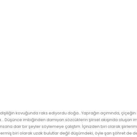
üz dişiliğin kovuğunda raks ediyordu doğa.. Yaprağın açımında, çiçeği
.. Düşünce imbiğinden damıyan sözcüklerin şiirsel akışında oluşan img
na dair bir şeyler söylemeye çalıştım. İçinizden biri olarak şiirlerim
ermiş biri olarak uzak bulutlar değil düşümdeki, öyle şan şöhret de değ