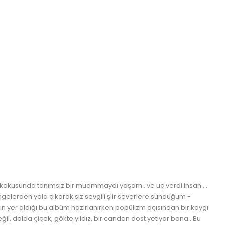
n kokusunda tanımsız bir muammaydı yaşam.. ve uç verdi insan ...
elerden yola çıkarak siz sevgili şiir severlere sunduğum -
in yer aldığı bu albüm hazırlanırken popülizm açısından bir kaygı
il, dalda çiçek, gökte yıldız, bir candan dost yetiyor bana.. Bu