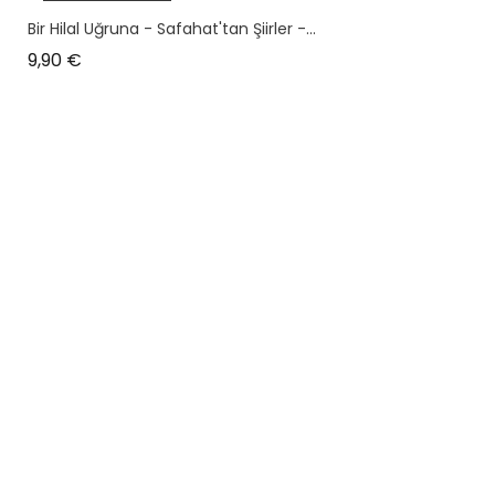
plus en stock
Bir Hilal Uğruna - Safahat'tan Şiirler -...
Prix
9,90 €