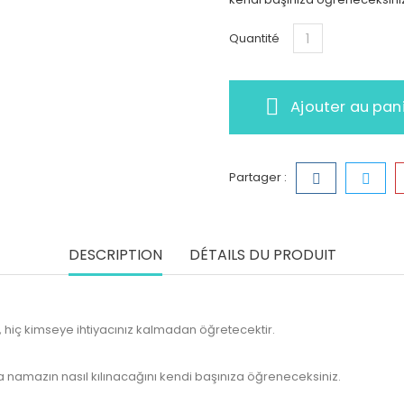
Quantité
Ajouter au pan
Partager :
DESCRIPTION
DÉTAILS DU PRODUIT
 hiç kimseye ihtiyacınız kalmadan öğretecektir.
a namazın nasıl kılınacağını kendi başınıza öğreneceksiniz.