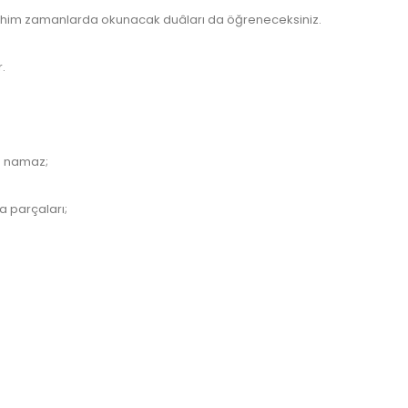
 mühim zamanlarda okunacak duâları da öğreneceksiniz.
r.
www.kulturatek.com
ve namaz;
a parçaları;
k.com