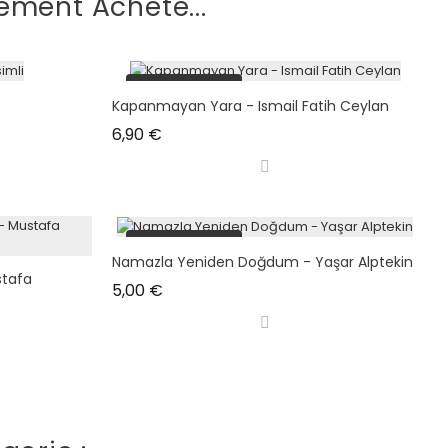
ement Acheté...
plus en stock
Kapanmayan Yara - Ismail Fatih Ceylan
Prix
6,90 €
plus en stock
Namazla Yeniden Doğdum - Yaşar Alptekin
stafa
Prix
5,00 €