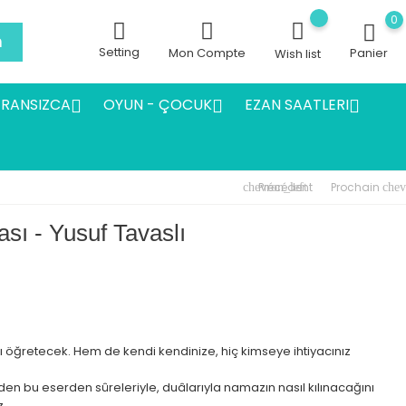
0
h
Setting
Mon Compte
Panier
Wish list
FRANSIZCA
OYUN - ÇOCUK
EZAN SAATLERI



Précédent
Prochain
chevron_left
chev
ı - Yusuf Tavaslı
ı öğretecek. Hem de kendi kendinize, hiç kimseye ihtiyacınız
en bu eserden sûreleriyle, duâlarıyla namazın nasıl kılınacağını
z.