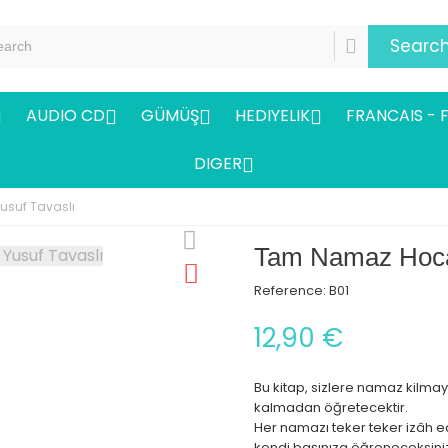
Searc
AUDIO CD
GÜMÜŞ
HEDIYELIK
FRANCAIS - 




DIGER

usuf Tavaslı
Tam Namaz Hocas
Reference:
B01
12,90 €
Bu kitap, sizlere namaz kilmay
kalmadan öğretecektir.
Her namazı teker teker izâh ed
kendi başınıza öğreneceksini