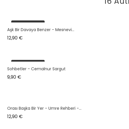
16 Aut
plus en stock
Aşk Bir Davaya Benzer - Mesnevi...
Prix
12,90 €
plus en stock
Sohbetler - Cemalnur Sargut
Prix
9,90 €
Orası Başka Bir Yer - Umre Rehberi -...
Prix
12,90 €