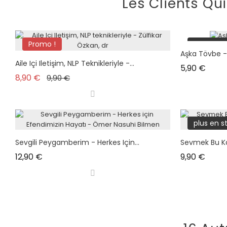
Les Clients Qu
Promo !
plus en s
Aşka Tövbe -
plus en stock
Aile Içi Iletişim, NLP Teknikleriyle -...
Prix
5,90 €
Prix de base
Prix
8,90 €
9,90 €
plus en s
Sevgili Peygamberim - Herkes Için...
Sevmek Bu Kad
Prix
Prix
12,90 €
9,90 €