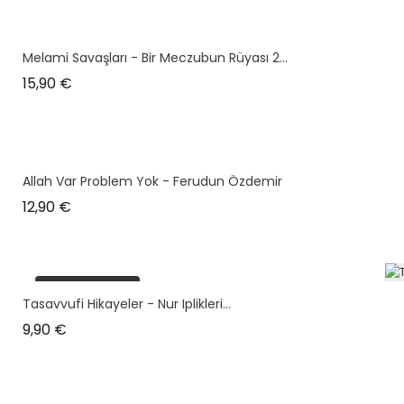
Melami Savaşları - Bir Meczubun Rüyası 2...
Prix
15,90 €
Allah Var Problem Yok - Ferudun Özdemir
Prix
12,90 €
plus en stock
Tasavvufi Hikayeler - Nur Iplikleri...
Prix
9,90 €