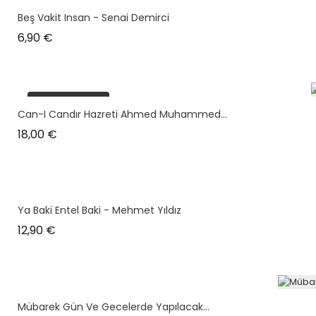
Beş Vakit Insan - Senai Demirci
Prix
6,90 €
plus en stock
Can-I Candır Hazreti Ahmed Muhammed...
Prix
18,00 €
Ya Baki Entel Baki - Mehmet Yıldız
Prix
12,90 €
Mübarek Gün Ve Gecelerde Yapılacak...