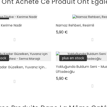
i Ont Acheté Ce Produit Ont Égal
tock
 Kerime Nadir
Namaz Rehberi, Resimli
Prix
5,90 €
tock
plus en stock
Yokluğunda Buldum Seni - Mu
ar Güzelken, Yuvanız Için...
Üftadeoğlu
Prix
5,90 €