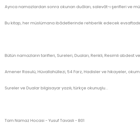
Ayrıca namazlardan sonra okunan duâları, salevât-ı şerifleri ve
Bu kitap, her müslümana ibâdetlerinde rehberlik edecek evsaftadı
Bütün namazların tarifleri, Sureleri, Duaları, Renkli, Resimli abdest 
Amener Rasulü, Hüvallahüllezi, 54 Farz, Hadisler ve hikayeler, okum
Sureler ve Dualar bilgisayar yazılı, türkçe okunuşlu...
www.kulturate
Tam Namaz Hocasi - Yusuf Tavasli - B01