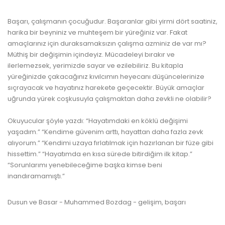
Başarı, çalışmanın çocuğudur. Başaranlar gibi yirmi dört saatiniz,
harika bir beyniniz ve muhteşem bir yüreğiniz var. Fakat
amaçlarınız için duraksamaksızın çalışma azminiz de var mı?
Müthiş bir değişimin içindeyiz. Mücadeleyi bırakır ve
ilerlemezsek, yerimizde sayar ve ezilebiliriz. Bu kitapla
yüreğinizde çakacağınız kıvılcımın heyecanı düşüncelerinize
sıçrayacak ve hayatınız harekete geçecektir. Büyük amaçlar
uğrunda yürek coşkusuyla çalışmaktan daha zevkli ne olabilir?
Okuyucular şöyle yazdı: “Hayatımdaki en köklü değişimi
yaşadım.” “Kendime güvenim arttı, hayattan daha fazla zevk
alıyorum.” “Kendimi uzaya fırlatılmak için hazırlanan bir füze gibi
hissettim.” “Hayatımda en kısa sürede bitirdiğim ilk kitap.”
“Sorunlarımı yenebileceğime başka kimse beni
inandıramamıştı.”
www.kulturatek.com
Dusun ve Basar - Muhammed Bozdag - gelişim, başarı