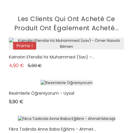
Les Clients Qui Ont Acheté Ce
Produit Ont Également Acheté...
Promo !
plus en stock
Kainatın Efendisi Hz Muhammed (sav) -...
Prix de base
Prix
4,90 €
5,90 €
Resimlerle Öğreniyorum - Uysal
Prix
9,90 €
Fıkra Tadında Anne Baba Eğitimi - Ahmet...