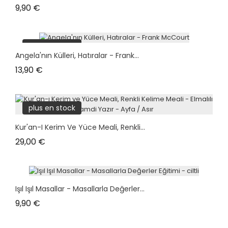
Prix
9,90 €
plus en stock
Angela'nın Külleri, Hatıralar - Frank...
Prix
13,90 €
plus en stock
Kur'an-I Kerim Ve Yüce Meali, Renkli...
Prix
29,00 €
Işıl Işıl Masallar - Masallarla Değerler...
Prix
9,90 €