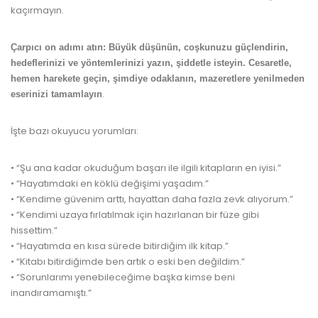
kaçırmayın.
Çarpıcı on adımı atın: Büyük düşünün, coşkunuzu güçlendirin,
hedeflerinizi ve yöntemlerinizi yazın, şiddetle isteyin. Cesaretle,
hemen harekete geçin, şimdiye odaklanın, mazeretlere yenilmeden
.
eserinizi tamamlayın
İşte bazı okuyucu yorumları:
• “Şu ana kadar okuduğum başarı ile ilgili kitapların en iyisi.”
• “Hayatımdaki en köklü değişimi yaşadım.”
• “Kendime güvenim arttı,
hayat
tan daha fazla zevk alıyorum.”
• “Kendimi uzaya fırlatılmak için hazırlanan bir füze gibi
hissettim.”
• “Hayatımda en kısa sürede bitirdiğim ilk kitap.”
• “Kitabı bitirdiğimde ben artık o eski ben değildim.”
• “Sorunlarımı yenebileceğime başka kimse beni
inandıramamıştı.”