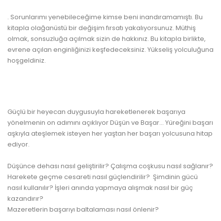
www.kulturatek.com
. Sorunlarımı yenebileceğime kimse beni inandıramamıştı. Bu
kitapla olağanüstü bir değişim fırsatı yakalıyorsunuz. Müthiş
olmak, sonsuzluğa açılmak sizin de hakkınız. Bu kitapla birlikte,
evrene açılan enginliğinizi keşfedeceksiniz. Yükseliş yolculuğuna
hoşgeldiniz.
www.kulturatek.com
Güçlü bir heyecan duygusuyla hareketlenerek başarıya
yönelmenin on adımını açıklıyor Düşün ve Başar... Yüreğini başarı
aşkıyla ateşlemek isteyen her yaştan her başarı yolcusuna hitap
ediyor.
www.kulturatek.com
Düşünce dehası nasıl geliştirilir? Çalışma coşkusu nasıl sağlanır?
Harekete geçme cesareti nasıl güçlendirilir? Şimdinin gücü
nasıl kullanılır? İşleri anında yapmaya alışmak nasıl bir güç
kazandırır?
Mazeretlerin başarıyı baltalaması nasıl önlenir?
www.kulturatek.com