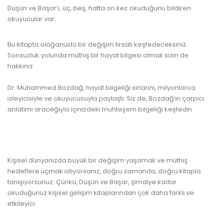
Düşün ve Başar’ı, üç, beş, hatta on kez okuduğunu bildiren
okuyucular var.
Bu kitapta olağanüstü bir değişim fırsatı keşfedeceksiniz.
Sonsuzluk yolunda müthiş bir
hayat
bilgesi olmak sizin de
hakkınız.
Dr. Muhammed Bozdağ,
hayat
bilgeliği sırlarını, milyonlarca
izleyicisiyle ve okuyucusuyla paylaştı. Siz de, Bozdağ’ın çarpıcı
anlatımı aracılığıyla içinizdeki muhteşem bilgeliği keşfedin.
Kişisel dünyanızda büyük bir değişim yaşamak ve müthiş
hedeflere uçmak istiyorsanız, doğru zamanda, doğru kitapla
tanışıyorsunuz. Çünkü, Düşün ve Başar, şimdiye kadar
okuduğunuz kişisel gelişim kitaplarından çok daha farklı ve
etkileyici.