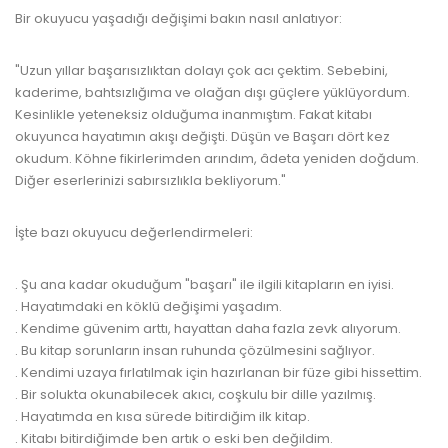
Bir okuyucu yaşadığı değişimi bakın nasıl anlatıyor:
"Uzun yıllar başarısızlıktan dolayı çok acı çektim. Sebebini,
kaderime, bahtsızlığıma ve olağan dışı güçlere yüklüyordum.
Kesinlikle yeteneksiz olduğuma inanmıştım. Fakat kitabı
okuyunca hayatımın akışı değişti. Düşün ve Başarı dört kez
okudum. Köhne fikirlerimden arındım, âdeta yeniden doğdum.
Diğer eserlerinizi sabırsızlıkla bekliyorum."
İşte bazı okuyucu değerlendirmeleri:
. Şu ana kadar okuduğum "başarı" ile ilgili kitapların en iyisi.
. Hayatımdaki en köklü değişimi yaşadım.
. Kendime güvenim arttı, hayattan daha fazla zevk alıyorum.
. Bu kitap sorunların insan ruhunda çözülmesini sağlıyor.
. Kendimi uzaya fırlatılmak için hazırlanan bir füze gibi hissettim.
. Bir solukta okunabilecek akıcı, coşkulu bir dille yazılmış.
. Hayatımda en kısa sürede bitirdiğim ilk kitap.
. Kitabı bitirdiğimde ben artık o eski ben değildim.