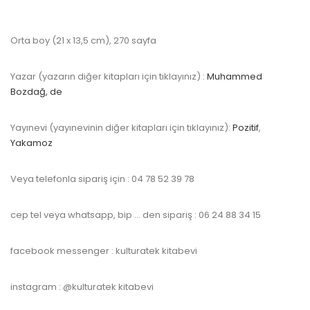
Orta boy (21 x 13,5 cm), 270 sayfa
Yazar (yazarın diğer kitapları için tıklayınız) :
Muhammed
Bozdağ, de
Yayınevi (yayınevinin diğer kitapları için tıklayınız):
Pozitif
,
Yakamoz
Veya telefonla sipariş için : 04 78 52 39 78
cep tel veya whatsapp, bip … den sipariş : 06 24 88 34 15
facebook messenger : kulturatek kitabevi
instagram : @kulturatek kitabevi