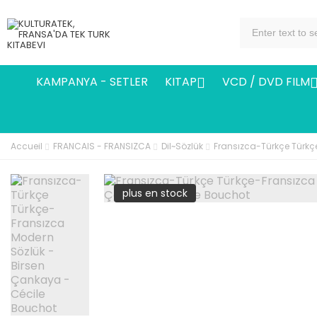
KAMPANYA - SETLER
KITAP
VCD / DVD FILM

Accueil
FRANCAIS - FRANSIZCA
Dil~Sözlük
Fransızca-Türkçe Türkç
plus en stock