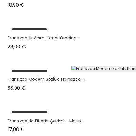
Prix
18,90 €
plus en stock
Fransızca Ilk Adım, Kendi Kendine -
Prix
28,00 €
plus en stock
Fransızca Modern Sözlük, Fransızca -...
Prix
38,90 €
plus en stock
Fransızca'da Fiillerin Çekimi - Metin...
Prix
17,00 €