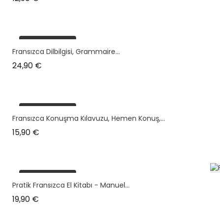
plus en stock
Fransızca Dilbilgisi, Grammaire...
Prix
24,90 €
plus en stock
Fransızca Konuşma Kılavuzu, Hemen Konuş,...
Prix
15,90 €
plus en stock
Pratik Fransızca El Kitabı - Manuel...
Prix
19,90 €