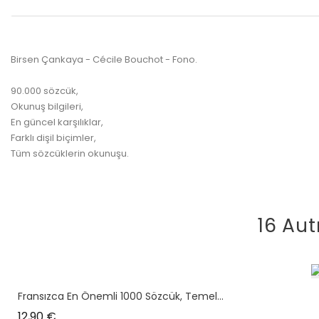
Birsen Çankaya - Cécile Bouchot - Fono.
90.000 sözcük,
Okunuş bilgileri,
En güncel karşılıklar,
Farklı dişil biçimler,
Tüm sözcüklerin okunuşu.
16 Aut
Fransızca En Önemli 1000 Sözcük, Temel...
Prix
12,90 €