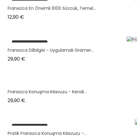
plus en stock
Fransızca En Önemli 1000 Sözcük, Temel...
Prix
12,90 €
plus en stock
Fransızca Dilbilgisi - Uygulamalı Gramer...
Prix
29,90 €
Fransızca Konuşma Kılavuzu - Kendi...
Prix
29,90 €
plus en stock
Pratik Fransızca Konuşma Kılavuzu -...