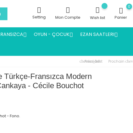
0
h
Setting
Mon Compte
Panier
Wish list
FRANSIZCA
OYUN - ÇOCUK
EZAN SAATLERI



Précédent
Prochain
chevron_left
chev
e Türkçe-Fransızca Modern
Çankaya - Cécile Bouchot
hot - Fono.