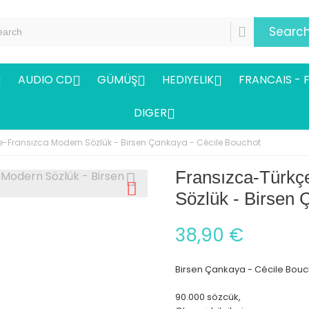
Searc
AUDIO CD
GÜMÜŞ
HEDIYELIK
FRANCAIS - 




DIGER

e-Fransızca Modern Sözlük - Birsen Çankaya - Cécile Bouchot
Fransızca-Türkç
Sözlük - Birsen 
38,90 €
Birsen Çankaya - Cécile Bouc
90.000 sözcük,