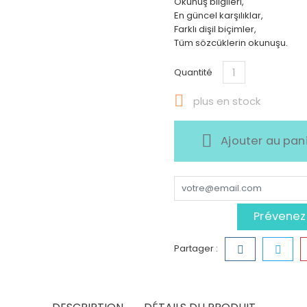
Okunuş bilgileri,
En güncel karşılıklar,
Farklı dişil biçimler,
Tüm sözcüklerin okunuşu.
Quantité

plus en stock
Ajouter au pan
Prévenez-
Partager :