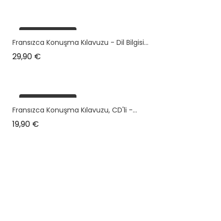
plus en stock
Fransızca Konuşma Kılavuzu - Dil Bilgisi...
Prix
29,90 €
plus en stock
Fransızca Konuşma Kılavuzu, CD'li -...
Prix
19,90 €