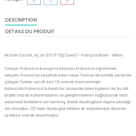
DESCRIPTION
DÉTAILS DU PRODUIT
M.Emin Özcan, dç dr (DTCF Öğ.Üyesi) - François Bizet - Alkım.
Türkçe-Fransızca konuşma kılavuzu Fransızca öğrenmek
isteyen, Fransa'ya seyahat eden veya Türkiye'de turistik yerlerde
çalışan Türkler için ilk kez CD olarak hazırlanmıştır.
Kılavuzda Fransızca'yı belirli bir düzeyde bilen kişilerin de bu dili
pratik olarak kullanmalarını ve geliştirmelerini sağlayacak olan
deyimsel ifadelere yer verilmiş, klasik diyalogların dışına çıkıldığı
da olmuştur. CD'deki diyaloglar kitabın ilk sayfasından itibaren
aralıksız olarak okunmuştur.