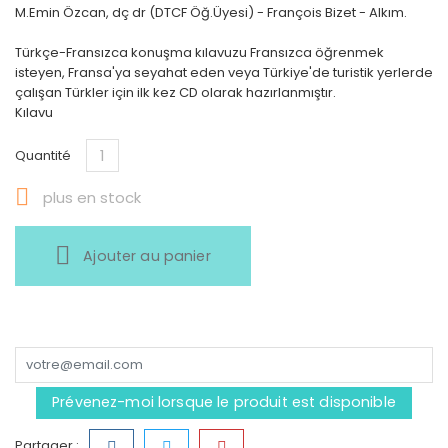
M.Emin Özcan, dç dr (DTCF Öğ.Üyesi) - François Bizet - Alkım.
Türkçe-Fransızca konuşma kılavuzu Fransızca öğrenmek
isteyen, Fransa'ya seyahat eden veya Türkiye'de turistik yerlerde
çalışan Türkler için ilk kez CD olarak hazırlanmıştır.
Kılavu
Quantité

plus en stock
Ajouter au panier
Prévenez-moi lorsque le produit est disponible
Partager :