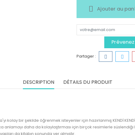
Ajouter au pan
Prévenez-
Partager :
DESCRIPTION
DÉTAILS DU PRODUIT
zca'yı kolay bir şekilde öğrenmek isteyenler için hazırlanmış KENDİ KEN
rıca anlamayı daha da kolaylaştırması için birçok resimlerle süslendi
apları da kitabın sonunda yer almıştır.