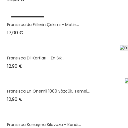
plus en stock
Fransızca'da Fiillerin Çekimi - Metin...
Prix
17,00 €
Fransızca Dil Kartları - En Sık...
Prix
12,90 €
Fransızca En Önemli 1000 Sözcük, Temel...
Prix
12,90 €
Fransızca Konuşma Kılavuzu - Kendi...