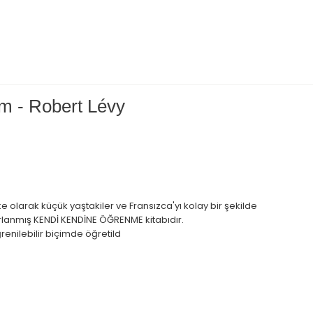
ım - Robert Lévy
lke olarak küçük yaştakiler ve Fransızca'yı kolay bir şekilde
rlanmış KENDİ KENDİNE ÖĞRENME kitabıdır.
renilebilir biçimde öğretild