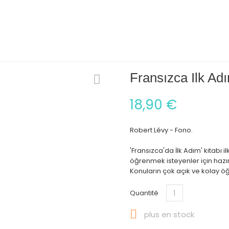
Fransızca Ilk Ad
18,90 €
Robert Lévy - Fono.
'Fransızca'da İlk Adım' kitabı i
öğrenmek isteyenler için hazı
Konuların çok açık ve kolay öğ
Quantité

plus en stock