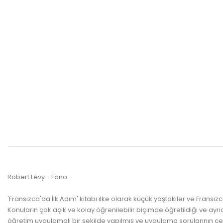
Robert Lévy - Fono.
'Fransızca'da İlk Adım' kitabı ilke olarak küçük yaştakiler ve Fransı
Konuların çok açık ve kolay öğrenilebilir biçimde öğretildiği ve ay
öğretim uygulamalı bir şekilde yapılmış ve uygulama sorularının cev