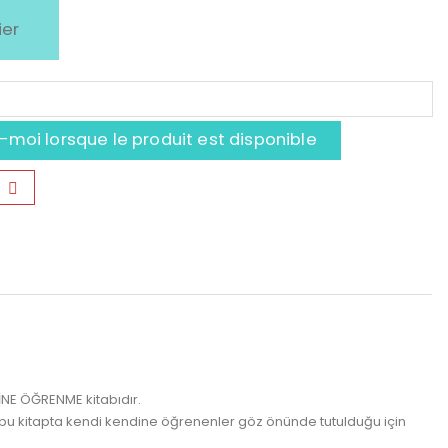
ier
moi lorsque le produit est disponible
DİNE ÖĞRENME kitabıdır.
ği bu kitapta kendi kendine öğrenenler göz önünde tutulduğu için