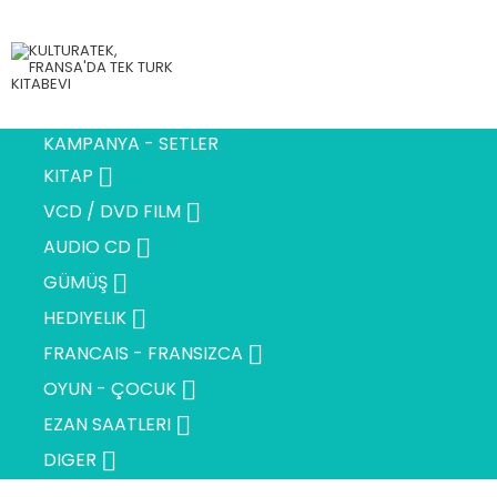
KAMPANYA - SETLER

KITAP

VCD / DVD FILM

AUDIO CD

GÜMÜŞ

HEDIYELIK

FRANCAIS - FRANSIZCA

OYUN - ÇOCUK

EZAN SAATLERI

DIGER