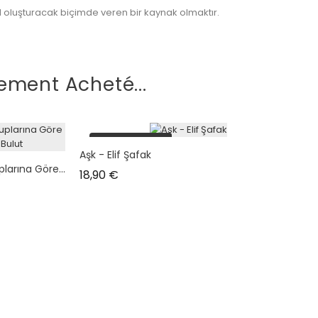
el oluşturacak biçimde veren bir kaynak olmaktır.
ement Acheté...
plus en stock
Aşk - Elif Şafak
arına Göre...
Prix
18,90 €