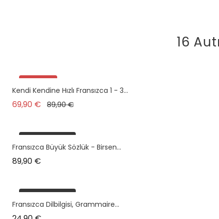
16 Aut
Promo !
Kendi Kendine Hızlı Fransızca 1 - 3...
Prix de base
Prix
69,90 €
89,90 €
plus en stock
Fransızca Büyük Sözlük - Birsen...
Prix
89,90 €
plus en stock
Fransızca Dilbilgisi, Grammaire...
Prix
24,90 €