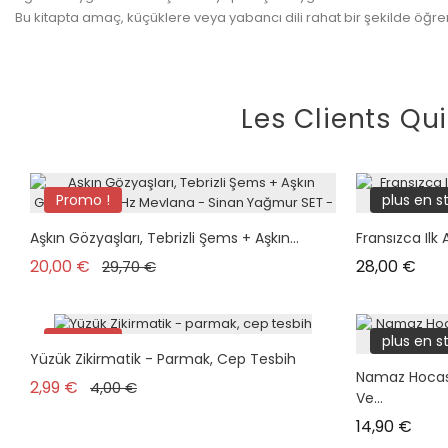
Bu kitapta amaç, küçüklere veya yabancı dili rahat bir şekilde öğre
Les Clients Qu
Promo !
plus en s
Pack
Aşkın Gözyaşları, Tebrizli Şems + Aşkın...
Fransızca Ilk
Prix de base
Prix
Prix
20,00 €
28,00 €
29,70 €
plus en stock
Promo !
plus en s
Yüzük Zikirmatik - Parmak, Cep Tesbih
Namaz Hocası
Prix de base
Prix
2,99 €
4,00 €
Ve...
Prix
14,90 €