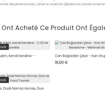
nmek isteyenlere kolay, rahat ve zevkli bir öğretimi en yararlı ve tem
i Ont Acheté Ce Produit Ont Égal
tock
 Adım, Kendi Kendine -
Can Boğazdan Çıkar - Kan Grupl
Prix
18,00 €
tock
, Dualı Namaz Hocası, Dua