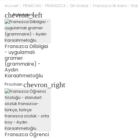
Accueil
FRANCAIS - FRANSIZCA
Dil~Sözlük
Fransızca Ilk Adım - Rob
chevron_left
Précédent
Fransızca Dilbilgisi
- uygulamalı
gramer
(grammaire) -
Aydın
Karaahmetoğlu
chevron_right
Prochain
Fransızca Öğrenci