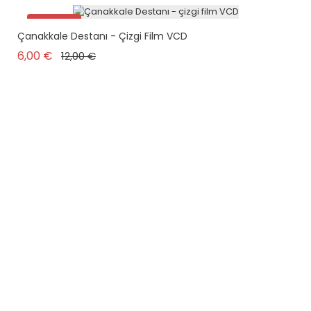
Promo !
Çanakkale Destanı - Çizgi Film VCD
Prix de base
Prix
6,00 €
12,00 €