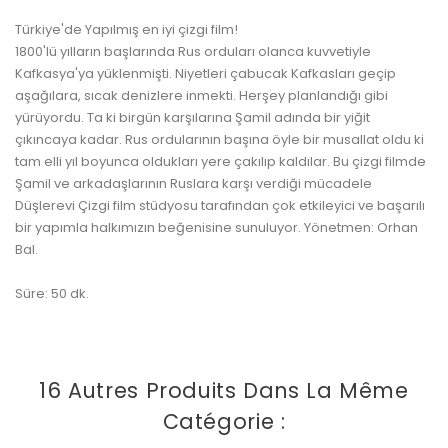
Türkiye'de Yapılmış en iyi çizgi film!
1800'lü yılların başlarında Rus orduları olanca kuvvetiyle
Kafkasya'ya yüklenmişti. Niyetleri çabucak Kafkasları geçip
aşağılara, sıcak denizlere inmekti. Herşey planlandığı gibi
yürüyordu. Ta ki birgün karşılarına Şamil adında bir yiğit
çıkıncaya kadar. Rus ordularının başına öyle bir musallat oldu ki
tam elli yıl boyunca oldukları yere çakılıp kaldılar. Bu çizgi filmde
Şamil ve arkadaşlarının Ruslara karşı verdiği mücadele
Düşlerevi Çizgi film stüdyosu tarafından çok etkileyici ve başarılı
bir yapımla halkımızın beğenisine sunuluyor. Yönetmen: Orhan
Bal.
Süre: 50 dk.
16 Autres Produits Dans La Même
Catégorie :