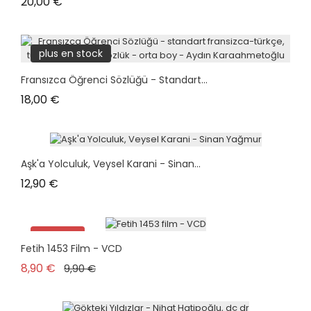
Prix
20,00 €
plus en stock
Fransızca Öğrenci Sözlüğü - Standart...
Prix
18,00 €
Aşk'a Yolculuk, Veysel Karani - Sinan...
Prix
12,90 €
Promo !
Fetih 1453 Film - VCD
plus en stock
Prix de base
Prix
8,90 €
9,90 €