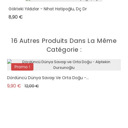
Gökteki Yıldızlar - Nihat Hatipoğlu, Dç Dr
Prix
8,90 €
16 Autres Produits Dans La Même
Catégorie :
Promo !
Dördüncü Dünya Savaşı Ve Orta Doğu -...
Prix de base
Prix
9,90 €
12,00 €