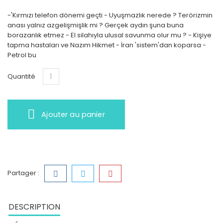
-'Kırmızı telefon dönemi geçti - Uyuşmazlık nerede ? Terörizmin
anası yalnız azgelişmişlik mi ? Gerçek aydın şuna buna
borazanlık etmez - El silahıyla ulusal savunma olur mu ? - Kişiye
tapma hastaları ve Nazım Hikmet - İran 'sistem'dan koparsa -
Petrol bu
Quantité
Ajouter au panier
Partager :
DESCRIPTION