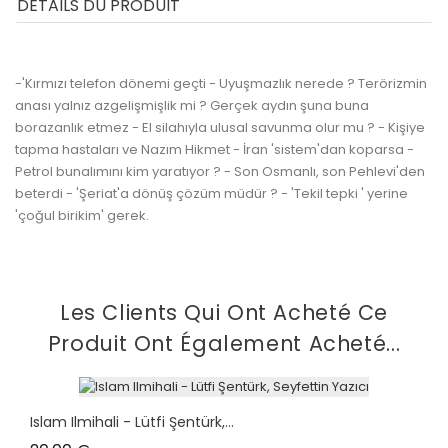
DÉTAILS DU PRODUIT
-'Kırmızı telefon dönemi geçti - Uyuşmazlık nerede ? Terörizmin
anası yalnız azgelişmişlik mi ? Gerçek aydın şuna buna
borazanlık etmez - El silahıyla ulusal savunma olur mu ? - Kişiye
tapma hastaları ve Nazım Hikmet - İran 'sistem'dan koparsa -
Petrol bunalımını kim yaratıyor ? - Son Osmanlı, son Pehlevi'den
beterdi - 'Şeriat'a dönüş çözüm müdür ? - 'Tekil tepki ' yerine
'çoğul birikim' gerek.
Les Clients Qui Ont Acheté Ce
Produit Ont Également Acheté...
Islam Ilmihali - Lütfi Şentürk,...