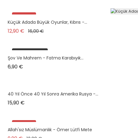
Promo !
Küçük Adada Büyük Oyunlar, Kıbrıs -...
Prix de base
Prix
12,90 €
16,00 €
plus en stock
Şov Ve Mahrem - Fatma Karabıyık...
Prix
6,90 €
40 Yıl Önce 40 Yıl Sonra Amerika Rusya -...
Prix
15,90 €
Promo !
Allah'sız Müslümanlık - Ömer Lütfi Mete
plus en stock