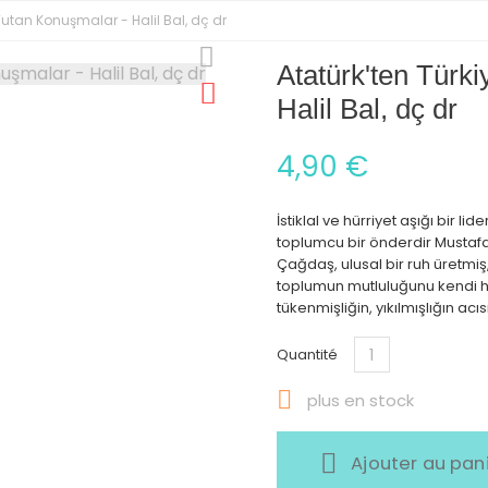
k Tutan Konuşmalar - Halil Bal, dç dr
Atatürk'ten Türki
Halil Bal, dç dr
4,90 €
İstiklal ve hürriyet aşığı bir lider
toplumcu bir önderdir Mustaf
Çağdaş, ulusal bir ruh üretmiş
toplumun mutluluğunu kendi 
tükenmişliğin, yıkılmışlığın ac
Quantité

plus en stock
Ajouter au pan