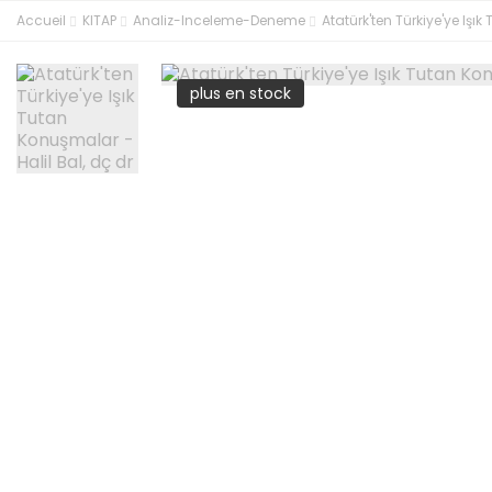
Accueil
KITAP
Analiz-Inceleme-Deneme
Atatürk'ten Türkiye'ye Işı
plus en stock