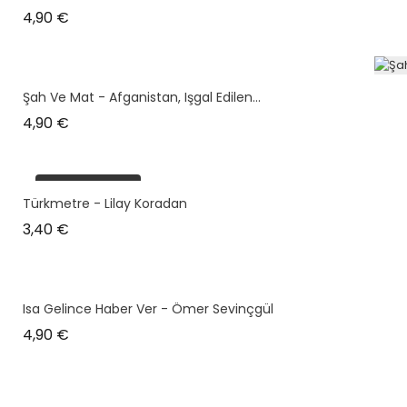
Prix
4,90 €
Şah Ve Mat - Afganistan, Işgal Edilen...
Prix
4,90 €
plus en stock
Türkmetre - Lilay Koradan
Prix
3,40 €
Isa Gelince Haber Ver - Ömer Sevinçgül
Prix
4,90 €