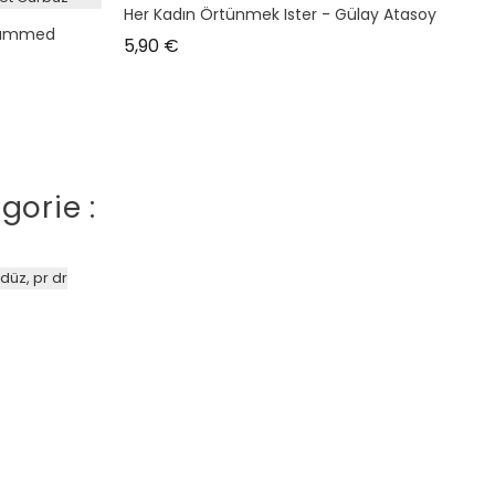
Her Kadın Örtünmek Ister - Gülay Atasoy
hammed
Prix
5,90 €
gorie :