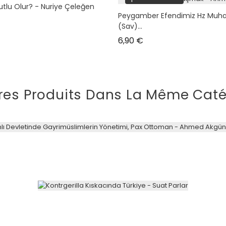
utlu Olur? - Nuriye Çeleğen
Peygamber Efendimiz Hz Mu
(sav)...
Prix
6,90 €
res Produits Dans La Même Caté