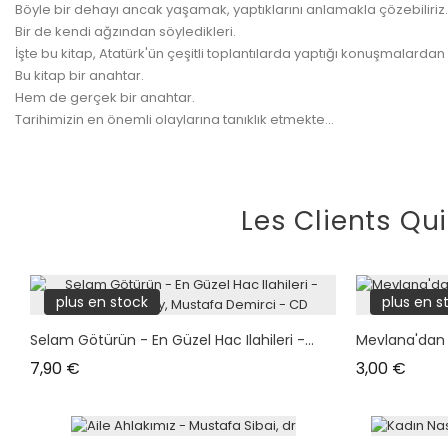
Böyle bir dehayı ancak yaşamak, yaptıklarını anlamakla çözebiliriz.
Bir de kendi ağzından söyledikleri.
İşte bu kitap, Atatürk'ün çeşitli toplantılarda yaptığı konuşmalardan 
Bu kitap bir anahtar.
Hem de gerçek bir anahtar.
Tarihimizin en önemli olaylarına tanıklık etmekte...
Les Clients Qu
plus en stock
plus en s
Selam Götürün - En Güzel Hac Ilahileri -...
Mevlana'dan 
Prix
Prix
7,90 €
3,00 €