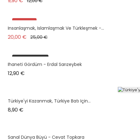
Prix de base
Prix
9,90 €
12,00 €
Promo !
Insanlaşmak, Islamlaşmak Ve Türkleşmek -...
Prix de base
Prix
20,00 €
25,00 €
plus en stock
Ihaneti Gördüm - Erdal Sarızeybek
Prix
12,90 €
Türkiye'yi Kazanmak, Türkiye Batı Için...
Prix
8,90 €
Sanal Dünya Büyü - Cevat Topkara