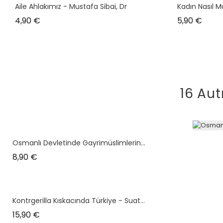
Aile Ahlakımız - Mustafa Sibai, Dr
Kadın Nasıl M
Prix
Prix
4,90 €
5,90 €
16 Aut
Osmanlı Devletinde Gayrimüslimlerin...
Prix
8,90 €
Kontrgerilla Kıskacında Türkiye - Suat...
Prix
15,90 €