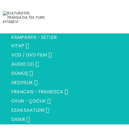
KAMPANYA - SETLER

KITAP

VCD / DVD FILM

AUDIO CD

GÜMÜŞ

HEDIYELIK

FRANCAIS - FRANSIZCA

OYUN - ÇOCUK

EZAN SAATLERI

DIGER