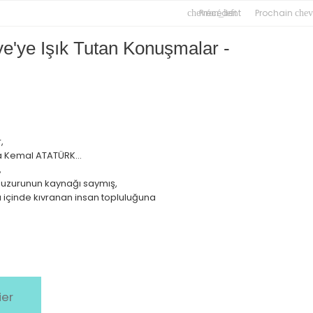
Précédent
Prochain
chevron_left
chev
ye'ye Işık Tutan Konuşmalar -
,
a Kemal ATATÜRK...
,
huzurunun kaynağı saymış,
ısı içinde kıvranan insan topluluğuna
ier