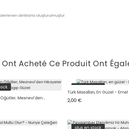
derlenen alıntılarla oluşturulmuştur.
i Ont Acheté Ce Produit Ont Égal
tock
plus en stock
Türk Masalları, En Güzel - Emel
Öğütler, Mesnevi'den...
Prix
2,00 €
plus en stock