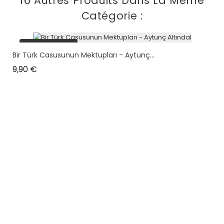
16 Autres Produits Dans La Même
Catégorie :
plus en stock
Bir Türk Casusunun Mektupları - Aytunç...
Prix
9,90 €