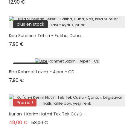
Prix
12,90 €
plus en stock
Kısa Surelerin Tefsiri - Fatiha, Duha,...
Prix
7,90 €
plus en stock
Bize Rahmet Lazım - Alper - CD
Prix
7,90 €
Promo !
Kur'an-I Kerim Hatmi Tek Tek Cüzlü -...
Prix de base
Prix
48,00 €
58,00 €