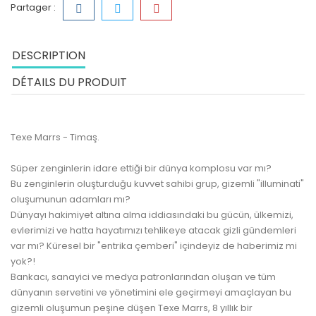
Partager :
DESCRIPTION
DÉTAILS DU PRODUIT
Texe Marrs - Timaş.
Süper zenginlerin idare ettiği bir dünya komplosu var mı?
Bu zenginlerin oluşturduğu kuvvet sahibi grup, gizemli "illuminati"
oluşumunun adamları mı?
Dünyayı hakimiyet altına alma iddiasındaki bu gücün, ülkemizi,
evlerimizi ve hatta hayatımızı tehlikeye atacak gizli gündemleri
var mı? Küresel bir "entrika çemberi" içindeyiz de haberimiz mi
yok?!
Bankacı, sanayici ve medya patronlarından oluşan ve tüm
dünyanın servetini ve yönetimini ele geçirmeyi amaçlayan bu
gizemli oluşumun peşine düşen Texe Marrs, 8 yıllık bir