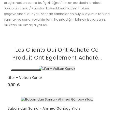
araştırmadan sonra bu "gizli öğreti"nin sır perdesini araladı.
"Ordo ab chao / Kaostan kaynaklanan düzen" planı
çeçevesinde, dünya üzerinde sahnelenen büyük oyunun farkına
varmak ve senaryoyu kimlerin hazırladığını bilmek istiyorsanız,
bu kitap bu amaçla yazıldı.
Les Clients Qui Ont Acheté Ce
Produit Ont Également Acheté...
plus en stock
Lifor - Volkan Konak
Prix
9,90 €
Babamdan Sonra - Ahmed Günbay Yıldız