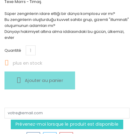
Texe Marrs - Timaş.
Süper zenginlerin idare ettiği bir dünya komplosu var mı?
Bu zenginlerin oluşturduğu kuvvet sahibi grup, gizemli "illuminati"
oluşumunun adamları mı?
Dünyayı hakimiyet altına alma iddiasındaki bu gücün, ülkemizi,
evler
Quantité

plus en stock
Ajouter au panier
Prévenez-moi lorsque le produit est disponible