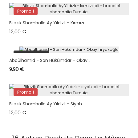
Promo !
plus en stock
Bilezik Shamballa Ay Yıldızlı - Kırmızı...
Prix
12,00 €
plus en stock
Abdülhamid - Son Hükümdar - Okay...
Prix
9,90 €
Promo !
plus en stock
Bilezik Shamballa Ay Yıldızlı - Siyah...
Prix
12,00 €