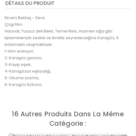
DÉTAILS DU PRODUIT
Ekrem Bektaş - Sera.
Çizgi film.
Hacivat, Tuzsuz deli Bekir, Temel Reis, Hüsmen ağa gibi
tiplemeleriyle zevkle ve ibretle seyredeceğiniz Karagöz, 6
bölümden oluşmaktadır :
1-Isim aranıyor,
2-Karagöz garson,
3-Kayıp eşek,
4-Karagözün eşkiyalığı,
5-Okuma yazma,
6-Karagöz türkücü.
16 Autres Produits Dans La Même
Catégorie :