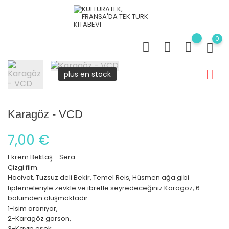
0
plus en stock
Karagöz - VCD
7,00 €
Ekrem Bektaş - Sera.
Çizgi film.
Hacivat, Tuzsuz deli Bekir, Temel Reis, Hüsmen ağa gibi
tiplemeleriyle zevkle ve ibretle seyredeceğiniz Karagöz, 6
bölümden oluşmaktadır :
1-Isim aranıyor,
2-Karagöz garson,
3-Kayıp eşek,