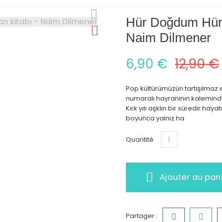
Hür Doğdum Hür 
Naim Dilmener
6,90 €
12,90 €
Pop kültürümüzün tartışılmaz e
numaralı hayranının kaleminde
Kırk yılı aşklın bir süredir ha
boyunca yalnız ha
Quantité
Ajouter au pan
Partager :