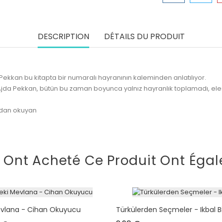
DESCRIPTION
DÉTAILS DU PRODUIT
 Pekkan bu kitapta bir numaralı hayranının kaleminden anlatılıyor.
lan Ajda Pekkan, bütün bu zaman boyunca yalnız hayranlık toplamadı, ele
eydan okuyan
i Ont Acheté Ce Produit Ont Égal
evlana - Cihan Okuyucu
Türkülerden Seçmeler - Ikbal Bil