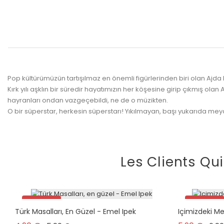
Pop kültürümüzün tartışılmaz en önemli figürlerinden biri olan Ajda
Kırk yılı aşklın bir süredir hayatımızın her köşesine girip çıkmış o
hayranları ondan vazgeçebildi, ne de o müzikten.
O bir süperstar, herkesin süperstarı! Yıkılmayan, başı yukarıda m
Les Clients Qu
Promo !
Promo !
Türk Masalları, En Güzel - Emel Ipek
Içimizdeki M
plus en stock