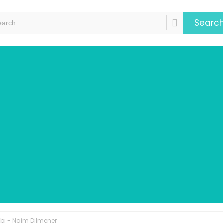
Searc
bı - Naim Dilmener