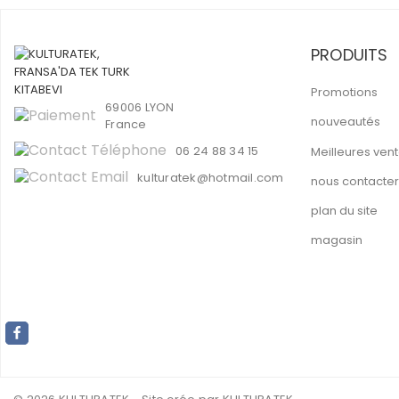
PRODUITS
Promotions
69006 LYON
nouveautés
France
06 24 88 34 15
Meilleures ven
kulturatek@hotmail.com
nous contacter
plan du site
magasin