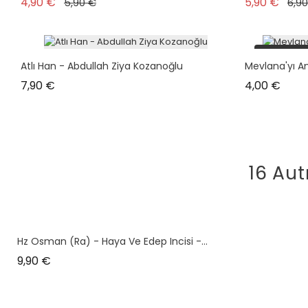
Prix de base
Prix
Prix
4,90 €
5,90 €
5,90 €
6,9
plus en s
Atlı Han - Abdullah Ziya Kozanoğlu
Mevlana'yı A
Prix
Prix
7,90 €
4,00 €
16 Aut
Hz Osman (ra) - Haya Ve Edep Incisi -...
Prix
9,90 €