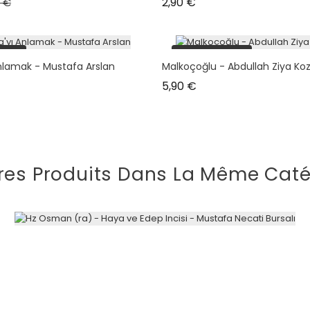
 de base
Prix
Prix
2,90 €
0 €
tock
plus en stock
nlamak - Mustafa Arslan
Malkoçoğlu - Abdullah Ziya Ko
Prix
5,90 €
res Produits Dans La Même Caté