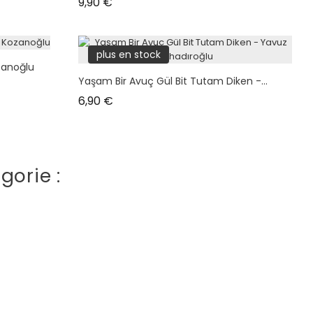
Prix
9,90 €
plus en stock
zanoğlu
Yaşam Bir Avuç Gül Bit Tutam Diken -...
Prix
6,90 €
gorie :