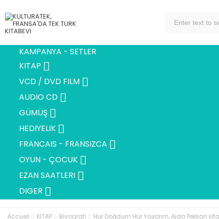
KAMPANYA - SETLER

KITAP

VCD / DVD FILM

AUDIO CD

GÜMÜŞ

HEDIYELIK

FRANCAIS - FRANSIZCA

OYUN - ÇOCUK

EZAN SAATLERI

DIGER
Accueil
KITAP
Biyografi
Hür Doğdum Hür Yaşarım, Ajda Pekkan kita