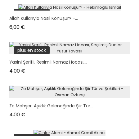
plus en stock
Allah Kullarıyla Nasıl Konuşur? -...
Prix
6,00 €
plus en stock
Yasini Şerifli, Resimli Namaz Hocası,...
Prix
4,00 €
Ze Mahşer, Aşıklık Geleneğinde Şiir Tür...
Prix
4,00 €
plus en stock