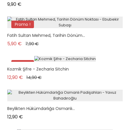
Prix
9,90 €
Promo !
plus en stock
Fatih Sultan Mehmed, Tarihin Dönüm...
Prix de base
Prix
5,90 €
7,90 €
Promo !
Kozmik Şifre - Zecharia Sitchin
Prix de base
Prix
12,90 €
14,90 €
Beylikten Hükümdarlığa Osmanlı...
Prix
12,90 €