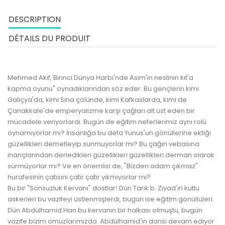
DESCRIPTION
DÉTAILS DU PRODUIT
Mehmed Akif, Birinci Dünya Harbi'nde Asım'ın neslinin kıt'a
kapma oyunu" oynadıklarından söz eder. Bu gençlerin kimi
Galiçya'da, kimi Sina çölünde, kimi Kafkaslarda, kimi de
Çanakkale'de emperyalizme karşı çağları alt üst eden bir
mücadele veriyorlardı. Bugün de eğitim neferlerimiz aynı rolü
oynamıyorlar mı? İnsanlığa bu defa Yunus'un gönüllerine ektiği
güzellikleri demetleyip sunmuyorlar mı? Bu çağın vebasına
inançlarından derledikleri güzellikleri güzellikleri derman olarak
sürmüyorlar mı? Ve en önemlisi de, "Bizden adam çıkmaz"
hurafesinin çatısını çatır çatır yıkmıyorlar mı?
Bu bir "Sonsuzluk Kervanı" dostlar! Dün Tarık b. Ziyad'ın kutlu
askerleri bu vazifeyi üstlenmişlerdi, bugün ise eğitim gönüllüleri.
Dün Abdülhamid Han bu kervanın bir halkası olmuştu, bugün
vazife bizim omuzlarımızda. Abdülhamid'in dansı devam ediyor