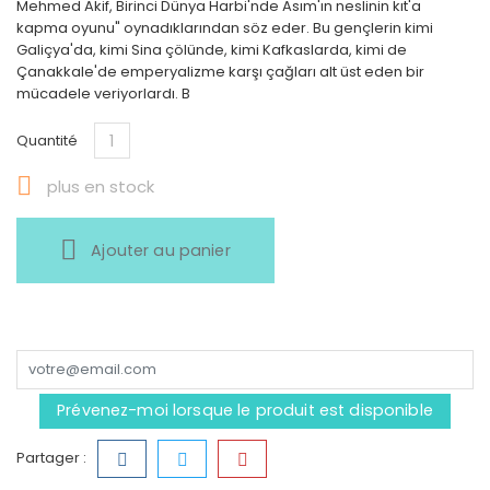
Mehmed Akif, Birinci Dünya Harbi'nde Asım'ın neslinin kıt'a
kapma oyunu" oynadıklarından söz eder. Bu gençlerin kimi
Galiçya'da, kimi Sina çölünde, kimi Kafkaslarda, kimi de
Çanakkale'de emperyalizme karşı çağları alt üst eden bir
mücadele veriyorlardı. B
Quantité

plus en stock
Ajouter au panier
Prévenez-moi lorsque le produit est disponible
Partager :