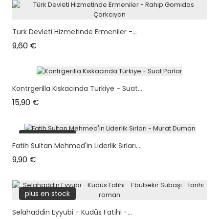
Türk Devleti Hizmetinde Ermeniler -...
Prix
9,60 €
Kontrgerilla Kıskacında Türkiye - Suat...
Prix
15,90 €
plus en stock
Fatih Sultan Mehmed'in Liderlik Sırları...
Prix
9,90 €
plus en stock
Selahaddin Eyyubi - Kudüs Fatihi -...