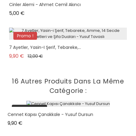
Cinler Alemi - Ahmet Cemil Akıncı
Prix
5,00 €
Promo !
plus en stock
7 Ayetler, Yasin-I Şerif, Tebareke,...
Prix de base
Prix
9,90 €
12,00 €
16 Autres Produits Dans La Même
Catégorie :
plus en stock
Cennet Kapısı Çanakkale - Yusuf Dursun
Prix
9,90 €