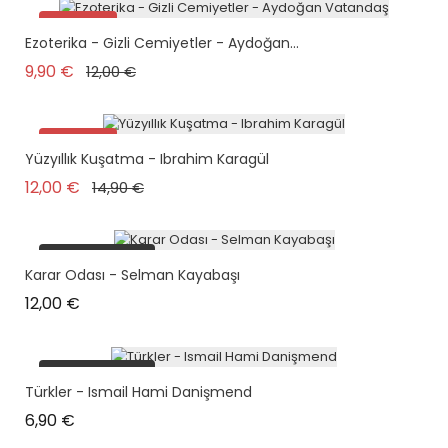
Promo !
Ezoterika - Gizli Cemiyetler - Aydoğan...
plus en stock
Prix de base
Prix
9,90 €
12,00 €
Promo !
Yüzyıllık Kuşatma - Ibrahim Karagül
Prix de base
Prix
12,00 €
14,90 €
plus en stock
Karar Odası - Selman Kayabaşı
Prix
12,00 €
plus en stock
Türkler - Ismail Hami Danişmend
Prix
6,90 €