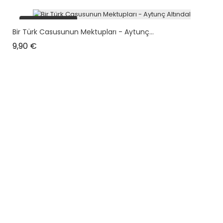
plus en stock
Bir Türk Casusunun Mektupları - Aytunç...
Prix
9,90 €