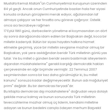
Mustafa Kemal Atatürk"ün Cumhuriyetimizi kuruşunun üzerinden
84 yıl geçti. Ancak onun Cumhuriyetinde bazıları hala her siyasi
konuda ordunun görüşlerini merak ediyor, ağızlarından laf
almaya çalışıyor ve her fırsatta onu göreve çağırıyor. Üstelik
onca acı tecrübeye rağmen
17 Eylül 1961 günü, darbecilerin yönetime el koymasından on dört
ay sonra darağacında idam edilen bir Başbakan değil, koca bir
milletin kaderiydi. Bütün bir siyasi hayatını halkına hizmet
etmekle geçirmiş, yüce bir milletin sevgisine mazhar olmuş bir
Başbakan, yok yere asıldığından beridir Türk milletinin gönlü yas
tutar. Ve bu millet o günden beridir sesini bastırmak isteyenlerin
dışarıdan müdahalelerine" gerekli karşılığı demokratik hakları
çerçevesinde en ağır biçimde vermiştir. 22 Temmuz 2007
seçimlerinden sonra bir kez daha görülmüştür ki, bu millet
kanunu" sonsuza kadar değişmeyecektir. Bunun adı mağduriyet
primi" değildir. Bu bir demokrasi feryadı"dır.
Bu kitapta demokrasi dışı müdahalelere" doğrudan veya dolaylı
şekilde maruz kalmış ve bunun sonucunda Türk milletinin
teveccühlerine mazhar olmuş üç liderin, kendisini milletine
adayan ve bunun bedelini canıyla ödeyen merhum Başvekil