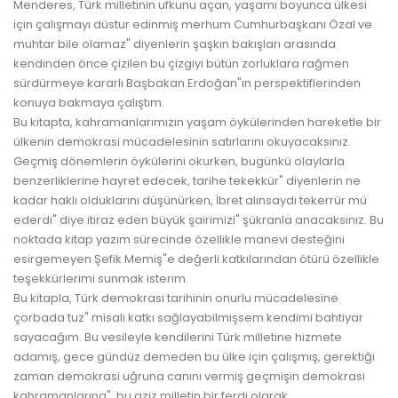
Menderes, Türk milletinin ufkunu açan, yaşamı boyunca ülkesi
için çalışmayı düstur edinmiş merhum Cumhurbaşkanı Özal ve
muhtar bile olamaz" diyenlerin şaşkın bakışları arasında
kendinden önce çizilen bu çizgiyi bütün zorluklara rağmen
sürdürmeye kararlı Başbakan Erdoğan"ın perspektiflerinden
konuya bakmaya çalıştım.
Bu kitapta, kahramanlarımızın yaşam öykülerinden hareketle bir
ülkenin demokrasi mücadelesinin satırlarını okuyacaksınız.
Geçmiş dönemlerin öykülerini okurken, bugünkü olaylarla
benzerliklerine hayret edecek, tarihe tekekkür" diyenlerin ne
kadar haklı olduklarını düşünürken, İbret alınsaydı tekerrür mü
ederdi" diye itiraz eden büyük şairimizi" şükranla anacaksınız. Bu
noktada kitap yazım sürecinde özellikle manevi desteğini
esirgemeyen Şefik Memiş"e değerli katkılarından ötürü özellikle
teşekkürlerimi sunmak isterim.
Bu kitapla, Türk demokrasi tarihinin onurlu mücadelesine
çorbada tuz" misali katkı sağlayabilmişsem kendimi bahtiyar
sayacağım. Bu vesileyle kendilerini Türk milletine hizmete
adamış, gece gündüz demeden bu ülke için çalışmış, gerektiği
zaman demokrasi uğruna canını vermiş geçmişin demokrasi
kahramanlarına", bu aziz milletin bir ferdi olarak