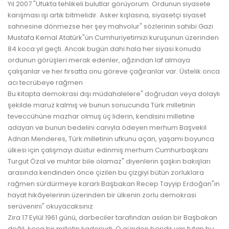
Yıl 2007 "Ufukta tehlikeli bulutlar görüyorum. Ordunun siyasete
karışması işi artık bitmelidir. Asker kışlasına, siyasetçi siyaset
sahnesine dönmezse her şey mahvolur" sözlerinin sahibi Gazi
Mustafa Kemal Atatürk"ün Cumhuriyetimizi kuruşunun üzerinden
84 koca yıl geçti. Ancak bugün dahi hala her siyasi konuda
ordunun görüşleri merak edenler, ağzından laf almaya
çalışanlar ve her fırsatta onu göreve çağıranlar var. Üstelik onca
acı tecrübeye rağmen
Bu kitapta demokrasi dışı müdahalelere" doğrudan veya dolaylı
şekilde maruz kalmış ve bunun sonucunda Türk milletinin
teveccühüne mazhar olmuş üç liderin, kendisini milletine
adayan ve bunun bedelini canıyla ödeyen merhum Başvekil
Adnan Menderes, Türk milletinin ufkunu açan, yaşamı boyunca
ülkesi için çalışmayı düstur edinmiş merhum Cumhurbaşkanı
Turgut Özal ve muhtar bile olamaz" diyenlerin şaşkın bakışları
arasında kendinden önce çizilen bu çizgiyi bütün zorluklara
rağmen sürdürmeye kararlı Başbakan Recep Tayyip Erdoğan"ın
hayat hikâyelerinin üzerinden bir ülkenin zorlu demokrasi
serüvenini" okuyacaksınız
Zira 17 Eylül 1961 günü, darbeciler tarafından asılan bir Başbakan
değil, koca bir milletin kaderiydi. O günden beridir yas tutan bu