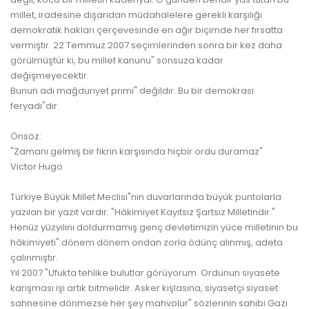
millet, iradesine dışarıdan müdahalelere gerekli karşılığı
demokratik hakları çerçevesinde en ağır biçimde her fırsatta
vermiştir. 22 Temmuz 2007 seçimlerinden sonra bir kez daha
görülmüştür ki, bu millet kanunu" sonsuza kadar
değişmeyecektir.
Bunun adı mağduriyet primi" değildir. Bu bir demokrasi
feryadı"dır
Önsöz:
"Zamanı gelmiş bir fikrin karşısında hiçbir ordu duramaz"
Victor Hugo
Türkiye Büyük Millet Meclisi"nin duvarlarında büyük puntolarla
yazılan bir yazıt vardır: "Hâkimiyet Kayıtsız Şartsız Milletindir."
Henüz yüzyılını doldurmamış genç devletimizin yüce milletinin bu
hâkimiyeti" dönem dönem ondan zorla ödünç alınmış, adeta
çalınmıştır.
Yıl 2007 "Ufukta tehlike bulutlar görüyorum. Ordunun siyasete
karışması işi artık bitmelidir. Asker kışlasına, siyasetçi siyaset
sahnesine dönmezse her şey mahvolur" sözlerinin sahibi Gazi