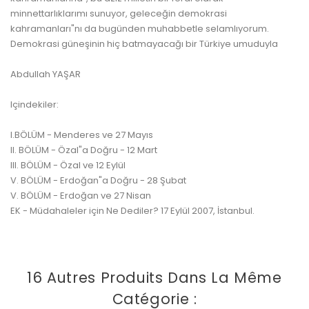
minnettarlıklarımı sunuyor, geleceğin demokrasi
kahramanları"nı da bugünden muhabbetle selamlıyorum.
Demokrasi güneşinin hiç batmayacağı bir Türkiye umuduyla
Abdullah YAŞAR
Içindekiler:
I.BÖLÜM - Menderes ve 27 Mayıs
II. BÖLÜM - Özal"a Doğru - 12 Mart
III. BÖLÜM - Özal ve 12 Eylül
V. BÖLÜM - Erdoğan"a Doğru - 28 Şubat
V. BÖLÜM - Erdoğan ve 27 Nisan
EK - Müdahaleler için Ne Dediler? 17 Eylül 2007, İstanbul.
16 Autres Produits Dans La Même
Catégorie :