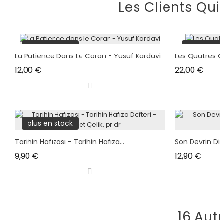
Les Clients Qu
plus en stock
plus en s
La Patience Dans Le Coran - Yusuf Kardavi
Les Quatres 
Prix
Prix
12,00 €
22,00 €
plus en stock
Tarihin Hafızası - Tarihin Hafıza...
Son Devrin Din
Prix
Prix
9,90 €
12,90 €
16 Aut