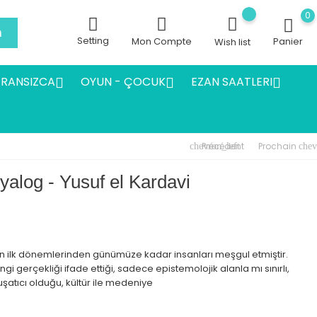
0
h
Setting
Mon Compte
Panier
Wish list
FRANSIZCA
OYUN - ÇOCUK
EZAN SAATLERI



Précédent
Prochain
chevron_left
chev
iyalog - Yusuf el Kardavi
nın ilk dönemlerinden günümüze kadar insanları meşgul etmiştir.
i gerçekliği ifade ettiği, sadece epistemolojik alanla mı sınırlı,
uşatıcı olduğu, kültür ile medeniye