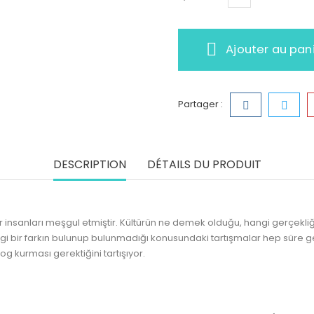
Ajouter au pan
Partager :
DESCRIPTION
DÉTAILS DU PRODUIT
nsanları meşgul etmiştir. Kültürün ne demek olduğu, hangi gerçekliği i
ngi bir farkın bulunup bulunmadığı konusundaki tartışmalar hep süre ge
og kurması gerektiğini tartışıyor.