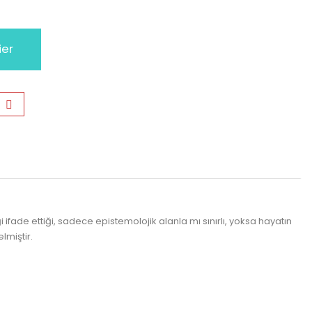
ier
fade ettiği, sadece epistemolojik alanla mı sınırlı, yoksa hayatın
lmiştir.