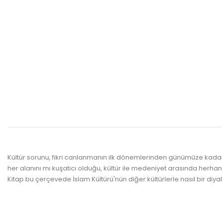
Kültür sorunu, fikri canlanmanın ilk dönemlerinden günümüze kadar i
her alanını mı kuşatıcı olduğu, kültür ile medeniyet arasında herha
Kitap bu çerçevede İslam Kültürü'nün diğer kültürlerle nasıl bir diyal