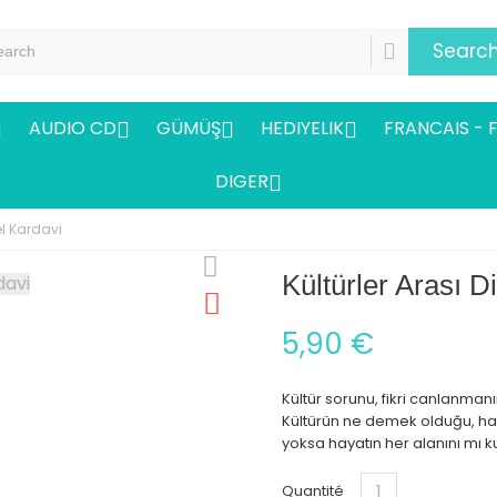
Searc
AUDIO CD
GÜMÜŞ
HEDIYELIK
FRANCAIS - 




DIGER

el Kardavi
Kültürler Arası D
5,90 €
Kültür sorunu, fikri canlanma
Kültürün ne demek olduğu, hang
yoksa hayatın her alanını mı k
Quantité