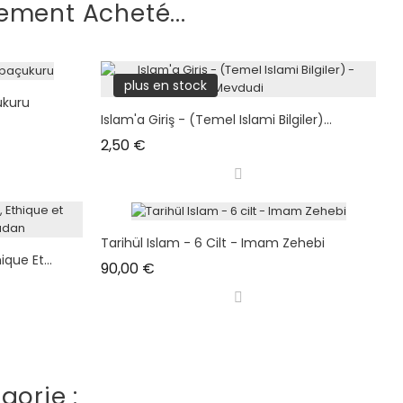
ement Acheté...
plus en stock
ukuru
Islam'a Giriş - (Temel Islami Bilgiler)...
Prix
2,50 €
Tarihül Islam - 6 Cilt - Imam Zehebi
que Et...
Prix
90,00 €
gorie :