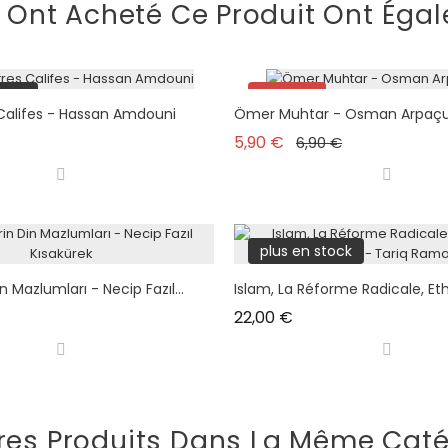
i Ont Acheté Ce Produit Ont Égal
tock
Promo !
Califes - Hassan Amdouni
Ömer Muhtar - Osman Arpaç
plus en stock
Prix de base
Prix
5,90 €
6,90 €
plus en stock
 Mazlumları - Necip Fazıl...
Islam, La Réforme Radicale, Ethi
Prix
22,00 €
res Produits Dans La Même Caté