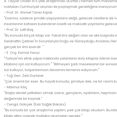
A. Tayyar Önder'in 5 yıllık araştırması (Kürtler) hemen tüm malzeme
noktaları Cumhuriyet okurları ile paylaşmak gerektiğine inanıyorum.
- Prof. Dr. Ahmet Taner Kışlalı
"Eseriniz, sadece şimdiki yaşayanlara değil, gelecek nesillere de n
insanlarının kafasını bulandıran kasıtlı ve maksatlı yayınlarla gelec
- Prof. Dr. Lütfi Baş
"Bu konuda birçok kitap var. Fakat ilmi değeri olan ve aklı başında in
Selahattin Çetiner'in Sorunlarıyla Doğu ve Güneydoğu Anadolu Gerçeği 
gerçek bir ilmi eserdir. "
- E. Org. Kemal Yavuz
"Türkiye'nin etnik yapısı hakkında yalanlarla dolu kitaplar bilimi
kitabınız için sizi kutluyorum." "Bitmeyen şark meselesinin bir evre
sizi kutluyor, başarılarınızın devamını temenni ediyorum."
- Tuğ Gen. Zeki Durlanık
"Çok önemli bir eser. Bu hayati konuda, şimdiye dek, ne bir resmi 
- Altemur Kılıç
"Başta devlet yetkilileri olmak üzere, gençlerin, aydnların, hepmizi
değerinde bir kaynak."
- Cengiz Gökçek (Eski Sağlık Bakanı)
"Bu konuda bir çok araştırma yaptım, pek çok kitap okudum. Bu kitap 
kitabı altını çizerek mutlaka okumaları gerekir."