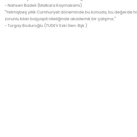
- Nahsen Badeli (Malkara Kaymakamı)
"Yetmişbeş yıllık Cumhuriyet döneminde bu konuda, bu değerde hiçbir 
zorunlu kılan başyapıt niteliğinde akademik bir çalışma."
- Turgay Boduroğlu (TUDEV Eski Gen. Bşk.)
Promo !
Gözümün Nur
plus en stock
Prix
7,90 €
Kur'an-I Kerim, Bilgisayar Hatlı 5 Li -...
Prix de base
Prix
29,98 €
39,99 €
plus en s