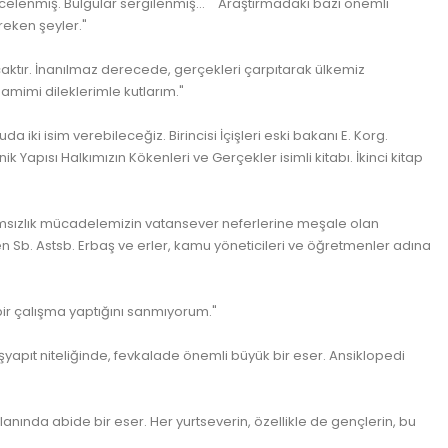
celenmiş. Bulgular sergilenmiş..." "Araştırmadaki bazı önemli
reken şeyler."
acaktır. İnanılmaz derecede, gerçekleri çarpıtarak ülkemiz
samimi dileklerimle kutlarım."
 iki isim verebileceğiz. Birincisi İçişleri eski bakanı E. Korg.
Yapısı Halkımızın Kökenleri ve Gerçekler isimli kitabı. İkinci kitap
ağımsızlık mücadelemizin vatansever neferlerine meşale olan
ren Sb. Astsb. Erbaş ve erler, kamu yöneticileri ve öğretmenler adına
bir çalışma yaptığını sanmıyorum."
şyapıt niteliğinde, fevkalade önemli büyük bir eser. Ansiklopedi
lanında abide bir eser. Her yurtseverin, özellikle de gençlerin, bu