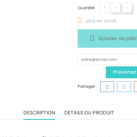
Quantité
+
-

plus en stock
Ajouter au pan
Prévenez-
Partager :
DESCRIPTION
DÉTAILS DU PRODUIT