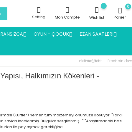
0
h
Setting
Mon Compte
Panier
Wish list
FRANSIZCA
OYUN - ÇOCUK
EZAN SAATLERI



Précédent
Prochain
chevron_left
chev
 Yapısı, Halkımızın Kökenleri -
€
raştırması (Kürtler) hemen tüm malzemeyi önümüze koyuyor. "Farklı
ın savları incelenmiş. Bulgular sergilenmiş..." "Araştırmadaki bazı
kurları ile paylaşmak gerektiğine