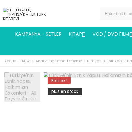
KAMPANYA - SETLER
KITAP
VCD / DVD FILM

Accueil
KITAP
Analiz-Inceleme-Deneme
Türkiye'nin Etnik Yapısı, H
Promo !
plus en stock