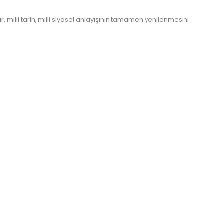
 milli tarih, milli siyaset anlayışının tamamen yenilenmesini
aşları...
Kainatın Efendisi Peygamberimizin Hayatı...
Prix
24,00 €
Promo !
ulut