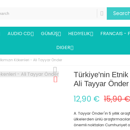
Searc
AUDIO CD
GÜMÜŞ
HEDIYELIK
FRANCAIS - 




DIGER

alkımızın Kökenleri - Ali Tayyar Önder
Türkiye'nin Etnik
Ali Tayyar Önder
12,90 €
15,90 
A. Tayyar Önder'in 5 yıllık a
ülkelerden ünlü araştırmacılar
önemli noktaları Cumhuriyet o