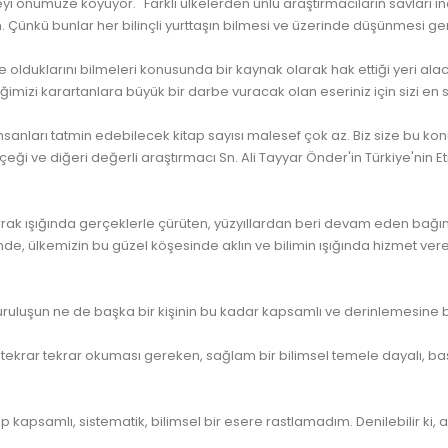
yi önümüze koyuyor. "Farklı ülkelerden ünlü araştırmacıların savları in
 Çünkü bunlar her bilinçli yurttaşın bilmesi ve üzerinde düşünmesi ge
e olduklarını bilmeleri konusunda bir kaynak olarak hak ettiği yeri al
eğimizi karartanlara büyük bir darbe vuracak olan eseriniz için sizi en 
sanları tatmin edebilecek kitap sayısı malesef çok az. Biz size bu konuda
ve diğeri değerli araştırmacı Sn. Ali Tayyar Önder'in Türkiye'nin Etnik 
n berrak ışığında gerçeklerle çürüten, yüzyıllardan beri devam eden b
sinde, ülkemizin bu güzel köşesinde aklın ve bilimin ışığında hizmet ve
kuruluşun ne de başka bir kişinin bu kadar kapsamlı ve derinlemesine 
n tekrar tekrar okuması gereken, sağlam bir bilimsel temele dayalı, ba
kapsamlı, sistematik, bilimsel bir esere rastlamadım. Denilebilir ki, a