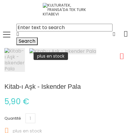
Search
plus en stock
Kitab-ı Aşk - Iskender Pala
5,90 €
Quantité

plus en stock