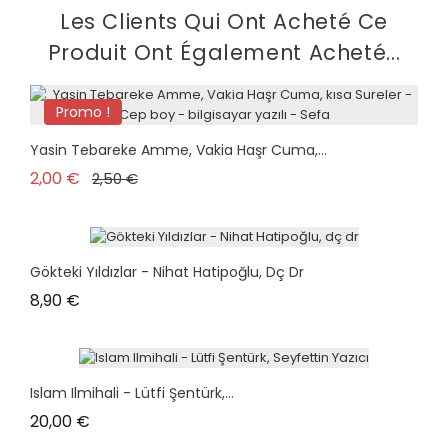
Les Clients Qui Ont Acheté Ce
Produit Ont Également Acheté...
Promo !
Yasin Tebareke Amme, Vakia Haşr Cuma,...
Prix de base
Prix
2,00 €
2,50 €
Gökteki Yıldızlar - Nihat Hatipoğlu, Dç Dr
Prix
8,90 €
Islam Ilmihali - Lütfi Şentürk,...
Prix
20,00 €