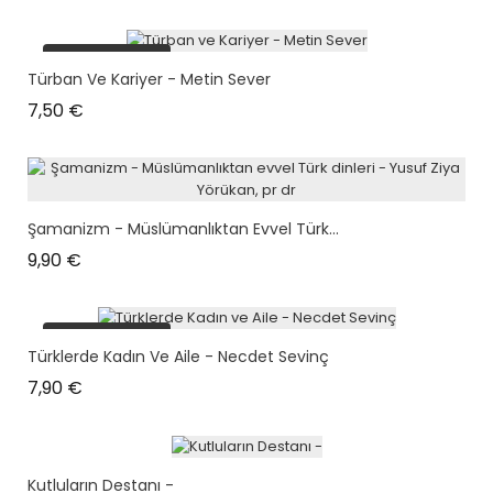
plus en stock
Türban Ve Kariyer - Metin Sever
Prix
7,50 €
Şamanizm - Müslümanlıktan Evvel Türk...
Prix
9,90 €
plus en stock
Türklerde Kadın Ve Aile - Necdet Sevinç
Prix
7,90 €
Kutluların Destanı -