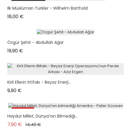
plus en stock
Ilk Müslüman Türkler - Wilhelm Barthold
Prix
18,00 €
Özgür Şehit - Abdullah Ağar
Prix
19,90 €
Kirli Ellerin Ittifakı - Beyaz Enerji...
Prix
9,90 €
Promo !
Haydut Millet, Dünya'nın Bilmediği...
Prix de base
Prix
7,90 €
14,40 €