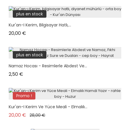
plus en stock
Kur'an-I Kerim, Bilgisayar Hatlı,...
Prix
20,00 €
plus en stock
Namaz Hocası - Resimlerle Abdest Ve...
Prix
2,50 €
Promo !
plus en stock
Kur'an-I Kerim Ve Yüce Meali - Elmalılı...
Prix de base
Prix
20,00 €
28,00 €