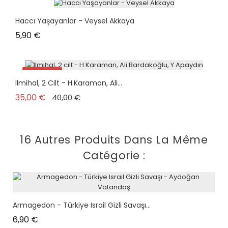
Haccı Yaşayanlar - Veysel Akkaya
Prix
5,90 €
Promo !
Ilmihal, 2 Cilt - H.Karaman, Ali...
Prix de base
Prix
35,00 €
40,00 €
16 Autres Produits Dans La Même
Catégorie :
Armagedon - Türkiye Israil Gizli Savaşı...
Prix
6,90 €