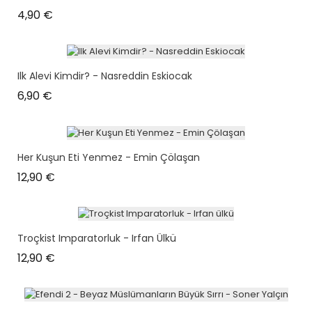
Prix
4,90 €
Ilk Alevi Kimdir? - Nasreddin Eskiocak
Prix
6,90 €
Her Kuşun Eti Yenmez - Emin Çölaşan
Prix
12,90 €
Troçkist Imparatorluk - Irfan Ülkü
Prix
12,90 €