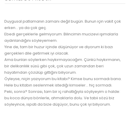
Duygusal patlamanın zamanı değil bugün. Bunun için vakit çok
erken... ya da çok geç.
Ebedi gerçeklerle gelmiyorum. Bilincimin mucizevi ışımalarla
aydınlandığını söyleyemem.
Yine de, tam bir huzur içinde düşünüyor ve diyorum ki bazı
gerçekleri dile getirmek iyi olacak.
Ama bunları söylerken haykırmayacağım. Çünkü haykırmanın,
bir delikanlılık süsü gibi çok, çok uzun zamandan beri
hayatımdan çözülüp gittiğini biliyorum.
Öyleyse, niçin yazıyorum bu kitabı? Kimse bunu sormadı bana.
Hele bu kitabın seslenmek istediği kimseler... hiç sormadı.
Peki, sonra? Sonrası, tam bir iç rahatlığıyla söyliyeyim o halde:
bu koca dünya bönlerle, ahmaklarla dolu. Ve tabii sözü biz
söyleyince, ispatı da bize düşüyor, bunu çok iyi biliyorum.