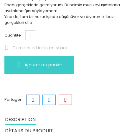
Ebedi gerçeklerle gelmiyorum. Bilincimin mucizevi ışımalarla
aydınlandığını söyleyemem.
Yine de, tam bir huzur içinde düşünüyor ve diyorum ki bazı
gerçekleri dile
Quantité

Derniers articles en stock
Ajouter au panier
Partager :
DESCRIPTION
DÉTAILS DU PRODUIT