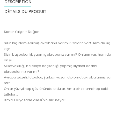
DESCRIPTION
DÉTAILS DU PRODUIT
Soner Yalçın - Doğan.
Sizin hiç idam edilmiş akrabanız var mı? Onların var! Hem de üç
kişi!
Sizin başbakanlık yapmış akrabanız var mı? Onların var, hem de
on yıl!
Milletvekilliği, belediye başkanlığı yapmış siyaset adamı
akrabalarınız var mı?
Avrupa güzeli, futbolcu, şarkıcı, yazar, diplomat akrabalarınız var
mı?...
Onlar yüz yıl hep göz önünde oldular. Ama bir sırlarını hep saklı
tuttular...
Izmirli Evliyazade ailesi'nin sırrı neydi?...