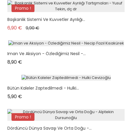
Promo !
Başkanlık Sistemi Ve Kuvvetler Ayrılığı...
Prix de base
Prix
6,90 €
9,90 €
Iman Ve Aksiyon - Özlediğimiz Nesil -...
Prix
8,90 €
Bütün Kaleler Zaptedilmedi - Hulki...
Prix
5,90 €
Promo !
Dördüncü Dünya Savaşı Ve Orta Doğu -...