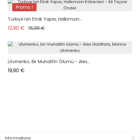
Promo !
plus en stock
Türkiye'nin Etnik Yapısı, Halkımızın...
Prix de base
Prix
12,90 €
15,90 €
Litvinenko, Bir Muhalifin Ölümü - Alex...
Prix
19,90 €
Informations