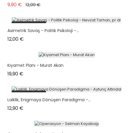
Prix de base
Prix
9,90 €
12,00 €
plus en stock
Asimetrik Savaş - Politik Psikoloji -...
Prix
12,00 €
Kıyamet Planı - Murat Akan
Prix
19,90 €
plus en stock
Laiklik, Enigmaya Dönüşen Paradigma -...
Prix
12,90 €