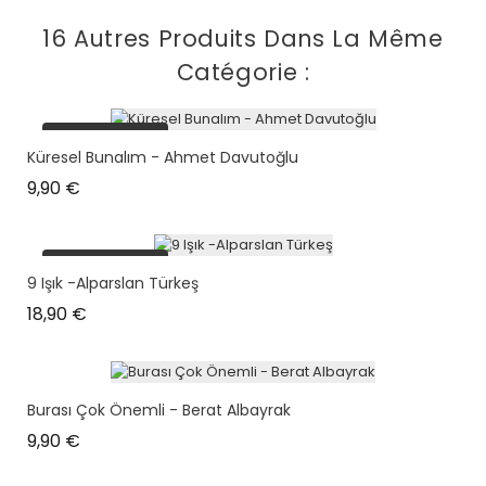
16 Autres Produits Dans La Même
Catégorie :
plus en stock
Küresel Bunalım - Ahmet Davutoğlu
Prix
9,90 €
plus en stock
9 Işık -Alparslan Türkeş
Prix
18,90 €
Burası Çok Önemli - Berat Albayrak
Prix
9,90 €