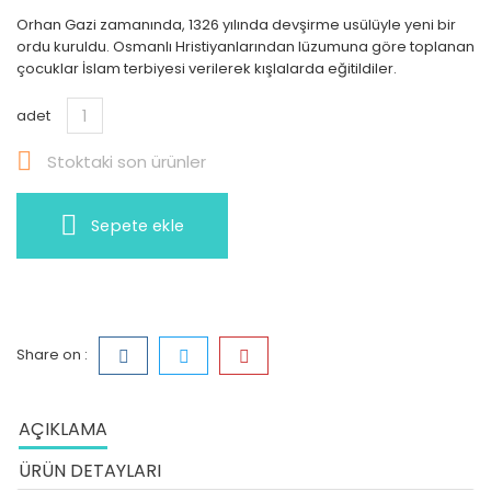
Orhan Gazi zamanında, 1326 yılında devşirme usülüyle yeni bir
ordu kuruldu. Osmanlı Hristiyanlarından lüzumuna göre toplanan
çocuklar İslam terbiyesi verilerek kışlalarda eğitildiler.
adet

Stoktaki son ürünler
Sepete ekle
Share on :
AÇIKLAMA
ÜRÜN DETAYLARI