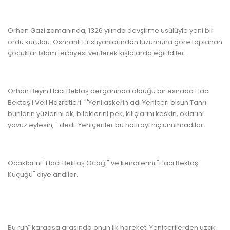
Orhan Gazi zamanında, 1326 yılında devşirme usülüyle yeni bir
ordu kuruldu. Osmanlı Hristiyanlarından lüzumuna göre toplanan
çocuklar İslam terbiyesi verilerek kışlalarda eğitildiler.
www.kulturatek.com
Orhan Beyin Hacı Bektaş dergahında olduğu bir esnada Hacı
Bektaş'i Veli Hazretleri: "'Yeni askerin adı Yeniçeri olsun.Tanrı
bunların yüzlerini ak, bileklerini pek, kılıçlarını keskin, oklarını
yavuz eylesin, " dedi. Yeniçeriler bu hatırayı hiç unutmadılar.
www.kulturatek.com
Ocaklarını "Hacı Bektaş Ocağı" ve kendilerini "Hacı Bektaş
Küçüğü" diye andılar.
www.kulturatek.com
Bu ruhî kargaşa arasında onun ilk hareketi Yeniçerilerden uzak