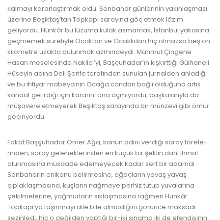
kalmayı kararlaştırmak oldu. Sonbahar günlerinin yakınlaşma­sı
üzerine Beşiktaş’tan Topkapı sarayına göç etmek lâzım
geliyordu. Hünkâr bu lüzuma kulak asmamak, İstanbul yakasına
geçmemek suretiyle Ocaktan ve Ocaklıdan hiç olmazsa beş on
kilometre uzakta bulunmak azmindeydi. Mahmut Çingene
Hasan meselesinde Nakilci’yi, Başçuhadar’ın kışkırttığı Gülhaneli
Hüseyin adına Deli Şeri­fe tarafından sunulan jurnalden anladığı
ve bu ihtiyar mabeycinin Ocağa candan bağlı olduğuna artık
kanaat getirdiği için kararını ona açmıyordu, başkalarıyla da
müşavere etmeyerek Beşiktaş sarayında bir münzevi gibi ömür
geçiriyordu.
www.kulturatek.com
Fakat Başçuhadar Ömer Ağa, kanun adını verdiği saray törele­
rinden, saray geleneklerinden en küçük bir şeklin dahi ihmal
olun­masına müsaade edemeyecek kadar sert bir adamdı.
Sonbaharın enikonu belirmesine, ağaçların yavaş yavaş
çıplaklaşmasına, kuşla­rın nağmeye perhiz tutup yuvalarına
çekilmelerine, yağmurların sık­laşmasına rağmen Hünkâr
Topkapı’ya taşınmayı dile bile almadığını görünce maksadı
sezinledi, hiç o değilden yaptığı bir-iki sınama iki de efendisinin