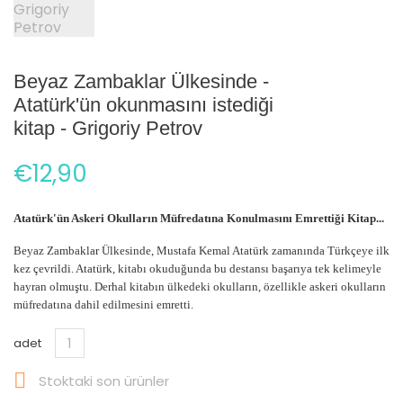
Beyaz Zambaklar Ülkesinde -
Atatürk'ün okunmasını istediği
kitap - Grigoriy Petrov
€12,90
Atatürk'ün Askeri Okulların Müfredatına Konulmasını Emrettiği Kitap...
Beyaz Zambaklar Ülkesinde, Mustafa Kemal Atatürk zamanında Türkçeye ilk
kez çevrildi. Atatürk, kitabı okuduğunda bu destansı başarıya tek kelimeyle
hayran olmuştu. Derhal kitabın ülkedeki okulların, özellikle askeri okulların
müfredatına dahil edilmesini emretti.
adet

Stoktaki son ürünler