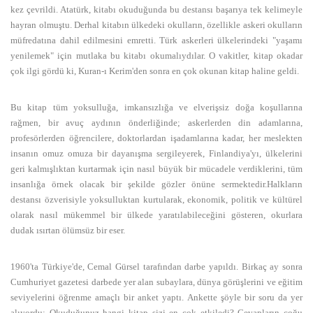
kez çevrildi. Atatürk, kitabı okuduğunda bu destansı başarıya tek kelimeyle
hayran olmuştu. Derhal kitabın ülkedeki okulların, özellikle askeri okulların
müfredatına dahil edilmesini emretti. Türk askerleri ülkelerindeki "yaşamı
yenilemek" için mutlaka bu kitabı okumalıydılar. O vakitler, kitap okadar
çok ilgi gördü ki, Kuran-ı Kerim'den sonra en çok okunan kitap haline geldi.
Bu kitap tüm yoksulluğa, imkansızlığa ve elverişsiz doğa koşullarına
rağmen, bir avuç aydının önderliğinde; askerlerden din adamlarına,
profesörlerden öğrencilere, doktorlardan işadamlarına kadar, her meslekten
insanın omuz omuza bir dayanışma sergileyerek, Finlandiya'yı, ülkelerini
geri kalmışlıktan kurtarmak için nasıl büyük bir mücadele verdiklerini, tüm
insanlığa örnek olacak bir şekilde gözler önüne sermektedir.Halkların
destansı özverisiyle yoksulluktan kurtularak, ekonomik, politik ve kültürel
olarak nasıl mükemmel bir ülkede yaratılabileceğini gösteren, okurlara
dudak ısırtan ölümsüz bir eser.
1960'ta Türkiye'de, Cemal Gürsel tarafından darbe yapıldı. Birkaç ay sonra
Cumhuriyet gazetesi darbede yer alan subaylara, dünya görüşlerini ve eğitim
seviyelerini öğrenme amaçlı bir anket yaptı. Ankette şöyle bir soru da yer
alıyordu: Okuduğunuz hangi kitap sizi en çok etkiledi? Cevapların çoğu