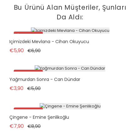
Bu Ürünü Alan Müşteriler, Şunları
Da Aldı:
İndirimde!
Içimizdeki Mevlana - Cihan Okuyucu
Normal fiyat
Fiyat
€5,90
€6,90
İndirimde!
Yağmurdan Sonra - Can Dündar
Normal fiyat
Fiyat
€3,90
€5,90
İndirimde!
Çingene - Emine Şenlikoğlu
tükendi
Normal fiyat
Fiyat
€7,90
€8,90