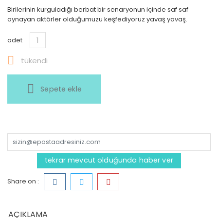
Birilerinin kurguladığı berbat bir senaryonun içinde saf saf
oynayan aktörler olduğumuzu keşfediyoruz yavaş yavaş.
adet

tükendi
Sepete ekle
tekrar mevcut olduğunda haber ver
Share on :
AÇIKLAMA