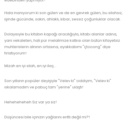
edebinden yapmıyor!
Hala inanıyorum ki son gülen ve de en gevrek gülen, bu silahsız,
işinde gücünde, sakin, ahlaklı, kibar, sessiz çoğunluklar olacak.
Dolayısıyle bu kitabın kapağı aracılığıyla, kitabı alanlar adına,
yani vekaleten, hali pür melalimize katkısı olan bütün kifayetsiz
muhterislerin alnının ortasına, ayakkabımı "çtooong" diye
fırlatıyorum!
Mizah en iyi silah, en iyi ilaç...
Son yılların popüler deyişiyle "Velev ki" ciddiyim, "Velev ki"
ıskalamadım ve pabuç tam "yerine" ulaştı!
Heheheheheh Siz var ya siz!
Düşüncesi bile içinizin yağlarını eritti değil mi?!