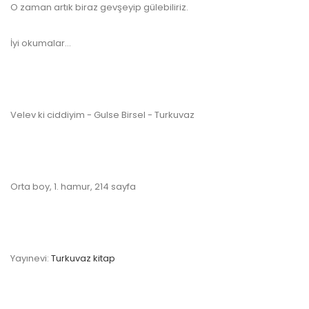
O zaman artık biraz gevşeyip gülebiliriz.
İyi okumalar
...
Velev ki ciddiyim - Gulse Birsel - Turkuvaz
Orta boy, 1. hamur, 214 sayfa
Yayınevi:
Turkuvaz kitap