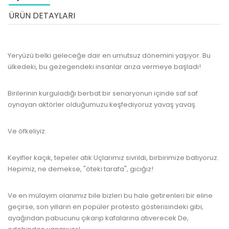
ÜRÜN DETAYLARI
Yeryüzü belki geleceğe dair en umutsuz dönemini yaşıyor. Bu
ülkedeki, bu gezegendeki insanlar arıza vermeye başladı!
Birilerinin kurguladığı berbat bir senaryonun içinde saf saf
oynayan aktörler olduğumuzu keşfediyoruz yavaş yavaş.
Ve öfkeliyiz.
Keyifler kaçık, tepeler atık Uçlarımız sivrildi, birbirimize batıyoruz.
Hepimiz, ne demekse, "öteki tarafa", gıcığız!
Ve en mülayim olanımız bile bizleri bu hale getirenleri bir eline
geçirse, son yılların en popüler protesto gösterisindeki gibi,
ayağından pabucunu çıkarıp kafalarına atıverecek De,