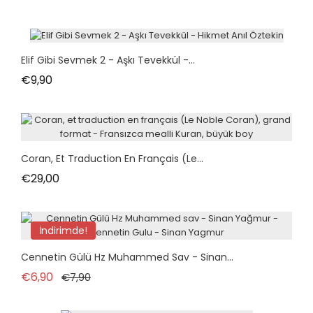
Elif Gibi Sevmek 2 - Aşkı Tevekkül -...
Fiyat
€9,90
Coran, Et Traduction En Français (Le...
Fiyat
€29,00
İndirimde!
tükendi
Cennetin Gülü Hz Muhammed Sav - Sinan...
Normal fiyat
Fiyat
€6,90
€7,90