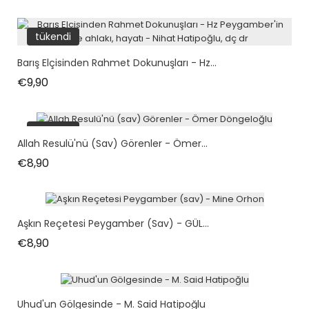
tükendi
Barış Elçisinden Rahmet Dokunuşları - Hz...
Fiyat
€9,90
tükendi
Allah Resulü'nü (sav) Görenler - Ömer...
Fiyat
€8,90
Aşkın Reçetesi Peygamber (sav) - GÜL...
Fiyat
€8,90
Uhud'un Gölgesinde - M. Said Hatipoğlu