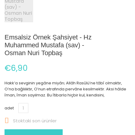
Emsalsiz Örnek Şahsiyet - Hz
Muhammed Mustafa (sav) -
Osman Nuri Topbaş
€6,90
Hakk’a sevginin yegâne miyârı; Allâh Rasûlü’ne tâbî olmaktır,
O’na bağlılıktır, O’nun etrafında pervâne kesilmektir. Aksi hâlde
îman, îman sayılmaz. Bu îtibarla hiçbir kul, kendisini,
adet

Stoktaki son ürünler