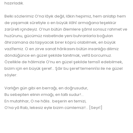
hazırladık.
Belki
sözler
imiz O’na lâyık değil, lâkin hepimiz, hem anlatıp hem
de yaşamak sûretiyle o en büyük ilâhî armağana teşekkür
zarûreti içindeyiz. O’nun bütün âlemlere şâmil sonsuz rahmet ve
huzûrunu, gücümüz nisbetinde yeni buhranlarla boğulan
âhirzamana da taşıyacak birer köprü olabilmek, en büyük
vazîfemiz. O en zirve sanat hârikasını bütün insanlığa dilimiz
döndüğünce en güzel şekilde tanıtmak, vefâ borcumuz.
Özellikle de hâlimizle O’nu en güzel şekilde temsîl edebilmek,
bizim için en büyük şeref… Şâir bu şeref temennîsi ile ne güzel
söyler:
www.kulturatek.com
Varlığın gün gibi en berrağı, en doğrusudur,
Bu sebepten elinin ırmağı, en tatlı sudur!…
En mutahhar, O ne hâlis.. beşerin en temizi,
O’na yâ Rab, lekesiz eyle bizim cümlemizi!… [Seyrî]