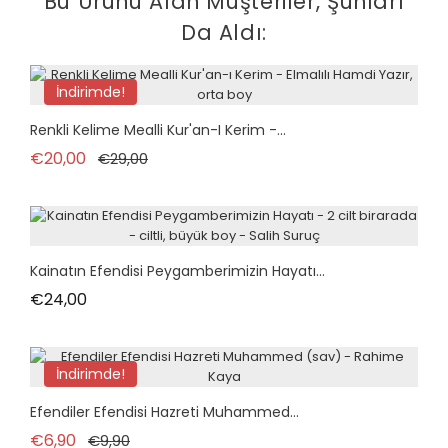
Bu Ürünü Alan Müşteriler, Şunları
Da Aldı:
İndirimde!
tükendi
Renkli Kelime Mealli Kur'an-I Kerim -...
Normal fiyat
Fiyat
€20,00
€29,00
Kainatın Efendisi Peygamberimizin Hayatı...
Fiyat
€24,00
İndirimde!
tükendi
Efendiler Efendisi Hazreti Muhammed...
Normal fiyat
Fiyat
€6,90
€9,90