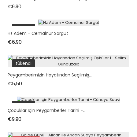
Fiyat
€9,90
tükendi
Hz Adem - Cemalnur Sargut
Fiyat
€6,90
tükendi
Peygamberimizin Hayatından Seçilmiş...
Fiyat
€5,50
tükendi
Çocuklar Için Peygamberler Tarihi -...
Fiyat
€9,90