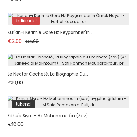
İndirimde!
tükendi
Kur'an-I Kerim'e Göre Hz Peygamber'in...
Normal fiyat
Fiyat
€2,00
€4,00
Le Nectar Cacheté, La Biographie Du...
Fiyat
€19,90
tükendi
Fıkhu's Siyre - Hz Muhammed'in (sav)...
Fiyat
€18,00