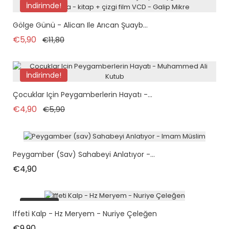
İndirimde!
tükendi
Gölge Günü - Alican Ile Arıcan Şuayb...
Normal fiyat
Fiyat
€5,90
€11,80
İndirimde!
tükendi
Çocuklar Için Peygamberlerin Hayatı -...
Normal fiyat
Fiyat
€4,90
€5,90
Peygamber (sav) Sahabeyi Anlatıyor -...
Fiyat
€4,90
tükendi
Iffeti Kalp - Hz Meryem - Nuriye Çeleğen
Fiyat
€9,90