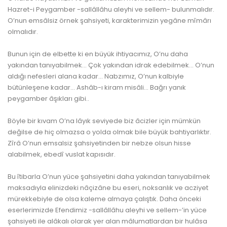
Hazret-i Peygamber -sallâllâhu aleyhi ve sellem- bulunmalıdır.
O’nun emsâlsiz örnek şahsiyeti, karakterimizin yegâne mîmârı
olmalıdır.
Bunun için de elbette ki en büyük ihtiyacımız, O’nu daha
yakından tanıyabilmek… Çok yakından idrak edebilmek… O’nun
aldığı
nefes
leri alana kadar… Nabzımız, O’nun kalbiyle
bütünleşene kadar… Ashâb-ı kiram misâli… Bağrı yanık
peygamber âşıkları gibi..
Böyle bir kıvam O’na lâyık seviyede biz âcizler için mümkün
değilse de hiç olmazsa o
yolda
olmak bile büyük bahtiyarlıktır.
Zîrâ O’nun emsalsiz şahsiyetinden bir nebze olsun hisse
alabilmek, ebedî vuslat kapısıdır.
Bu îtibarla O’nun yüce şahsiyetini daha yakından tanıyabilmek
maksadıyla elinizdeki nâçizâne bu eseri, noksanlık ve acziyet
mürekkebiyle de olsa
kalem
e almaya çalıştık. Daha önceki
eserlerimizde
Efendi
miz -sallâllâhu aleyhi ve sellem-’in yüce
şahsiyeti ile alâkalı olarak yer alan mâlumatlardan bir hulâsa