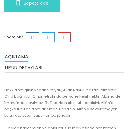
Sepete ekle
Share on :
AÇIKLAMA
ÜRÜN DETAYLARI
Hakk’a sevginin yegâne miyârı; Allâh Rasûlü’ne tâbî olmaktır,
O’na bağlılıktır, O’nun etrafında pervâne kesilmektir. Aksi hâlde
îman, îman sayılmaz. Bu îtibarla hiçbir kul, kendisini, Allâh’a
başka türlü aslâ sevdiremez. Kendisini Allâh’a sevdiremeyen
kulun da, bütün yaptıkları boşunadır.
O hâlde
hayat
ımızın ve gönlümüzün merkezinde her zaman