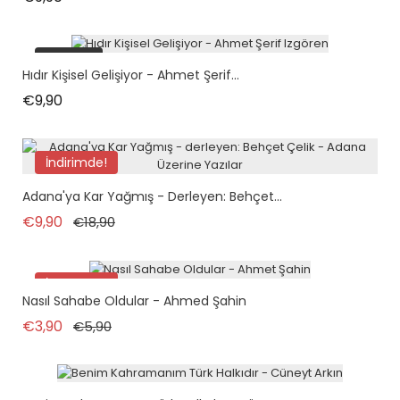
tükendi
Hıdır Kişisel Gelişiyor - Ahmet Şerif...
Fiyat
€9,90
İndirimde!
Adana'ya Kar Yağmış - Derleyen: Behçet...
Normal fiyat
Fiyat
€9,90
€18,90
İndirimde!
Nasıl Sahabe Oldular - Ahmed Şahin
tükendi
Normal fiyat
Fiyat
€3,90
€5,90