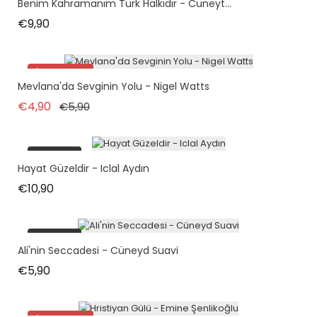
Benim Kahramanım Türk Halkıdır - Cüneyt...
Fiyat
€9,90
İndirimde!
Mevlana'da Sevginin Yolu - Nigel Watts
Normal fiyat
Fiyat
€4,90
€5,90
tükendi
Hayat Güzeldir - Iclal Aydın
Fiyat
€10,90
tükendi
Ali'nin Seccadesi - Cüneyd Suavi
Fiyat
€5,90