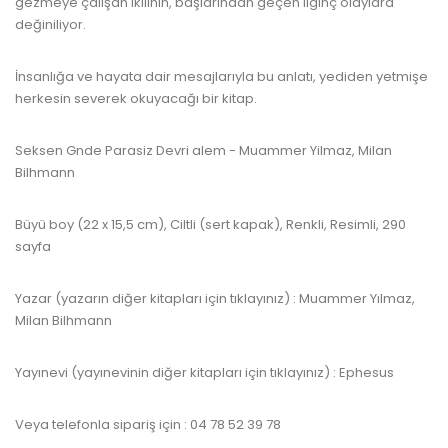
gezmeye çalışan ikilinin, başlarından geçen ilginç olaylara
değiniliyor.
İnsanlığa ve hayata dair mesajlarıyla bu anlatı, yediden yetmişe
herkesin severek okuyacağı bir kitap.
Seksen Gnde Parasiz Devri alem - Muammer Yilmaz, Milan
Bilhmann
Büyü boy (22 x 15,5 cm), Ciltli (sert kapak), Renkli, Resimli, 290
sayfa
Yazar (yazarın diğer kitapları için tıklayınız) : Muammer Yılmaz,
Milan Bilhmann
Yayınevi (yayınevinin diğer kitapları için tıklayınız) : Ephesus
Veya telefonla sipariş için : 04 78 52 39 78