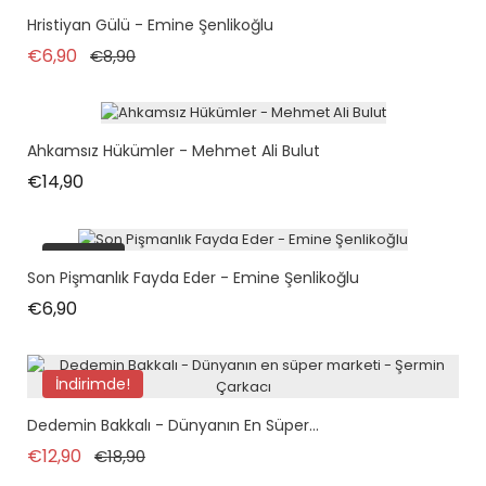
İndirimde!
Hristiyan Gülü - Emine Şenlikoğlu
tükendi
Normal fiyat
Fiyat
€6,90
€8,90
Ahkamsız Hükümler - Mehmet Ali Bulut
Fiyat
€14,90
tükendi
Son Pişmanlık Fayda Eder - Emine Şenlikoğlu
Fiyat
€6,90
İndirimde!
Dedemin Bakkalı - Dünyanın En Süper...
Normal fiyat
Fiyat
€12,90
€18,90