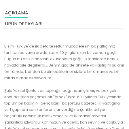
AÇIKLAMA
ÜRÜN DETAYLARI
Bizim Türkiye'de ilk defa tesettür mücadelesini başlattığımız
tarihten bu yana aradan tam 40 yıl gibi uzun bir zaman geçti.
Bugün bu acizin anılarını okuyanların çoğu, o tarihlerde henüz
hayatta bile değillerdi... Benim gitgide ahirete yaklaştığım şu ahir
ömrümde, benden bu dinlediklerinizi sizlere bir emanet ve bir
miras olarak bırakıyorum...
Şule Yüksel Şenler, bu toprağın bağrından çıkmış ve pek çok
konuda ilkleri yaşamış, bir "örnek" isim. 60'lı yılların Türkiyesinde
toplum bir kadının -genç kızın- başörtülü gazetecilik yaptığına,
yurt çapında seri konferanslar verdiğine şahitlik ediyor,
başörtülü kadının ilk mahkemesini ve ilk mahkûmiyetini
şaşkınlıkla izliyordu. Kâh hüzün ve acıyla, kâh sevinç ve coşkuyla
Şule Yüksel şahsında satır satır bir çığır öyküsü yazılıyordu Demet