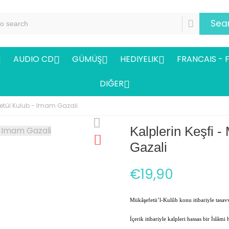
Sea
AUDIO CD
GÜMÜŞ
HEDIYELIK
FRANCAIS - 




DIĞER

fetül Kulub - Imam Gazali
Kalplerin Keşfi 
Gazali
€19,90
Mükâşefetü’l-Kulûb konu itibariyle tasavvu
İçerik itibariyle kalpleri hassas bir İslâmi