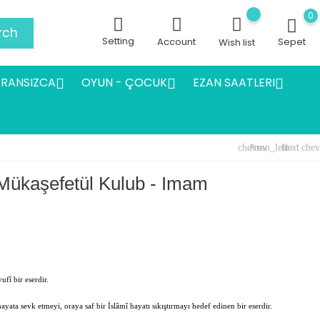
0
rch
Setting
Account
Sepet
Wish list
FRANSIZCA
OYUN - ÇOCUK
EZAN SAATLERI



Prev
Next
chevron_left
chev
- Mükaşefetül Kulub - Imam
fî bir eserdir.
 hayata sevk etmeyi, oraya saf bir İslâmî hayatı sıkıştırmayı hedef edinen bir eserdir.