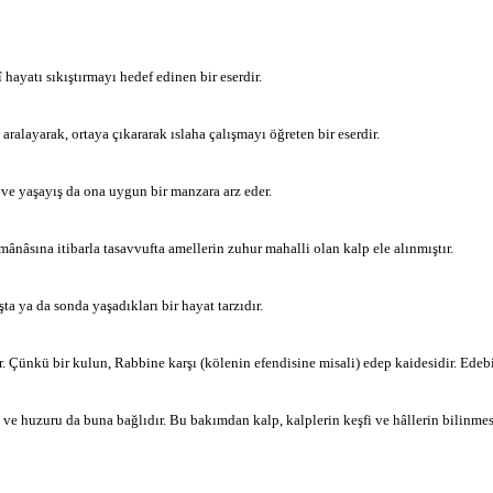
î hayatı sıkıştırmayı hedef edinen bir eserdir.
aralayarak, ortaya çıkararak ıslaha çalışmayı öğreten bir eserdir.
www.kulturatek.c
â ve yaşayış da ona uygun bir manzara arz eder.
mânâsına itibarla tasavvufta amellerin zuhur mahalli olan kalp ele alınmıştır.
www.k
a ya da sonda yaşadıkları bir hayat tarzıdır.
ır. Çünkü bir kulun, Rabbine karşı (kölenin efendisine misali) edep kaidesidir. Ede
 ve huzuru da buna bağlıdır. Bu bakımdan kalp, kalplerin keşfi ve hâllerin bilinm