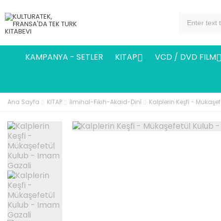
KAMPANYA - SETLER
KITAP
VCD / DVD FILM

Ana Sayfa
KITAP
Ilmihal-Fıkıh-Akaid-Dinî
Kalplerin Keşfi - Mükaşe