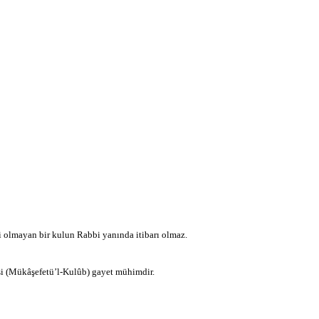
om
ulturatek.com
bi olmayan bir kulun Rabbi yanında itibarı olmaz.
esi (Mükâşefetü’l-Kulûb) gayet mühimdir.
www.kulturatek.com