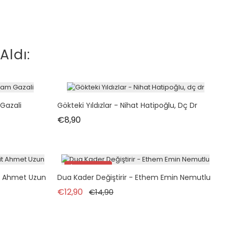
Aldı:
 Gazali
Gökteki Yıldızlar - Nihat Hatipoğlu, Dç Dr
Fiyat
€8,90
İndirimde!
it Ahmet Uzun
Dua Kader Değiştirir - Ethem Emin Nemutlu
Normal fiyat
Fiyat
€12,90
€14,90