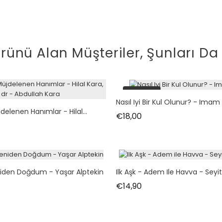
rünü Alan Müşteriler, Şunları Da 
tükendi
Nasıl Iyi Bir Kul Olunur? - Imam
elenen Hanımlar - Hilal...
Fiyat
€18,00
iden Doğdum - Yaşar Alptekin
Ilk Aşk - Adem Ile Havva - Sey
Fiyat
€14,90