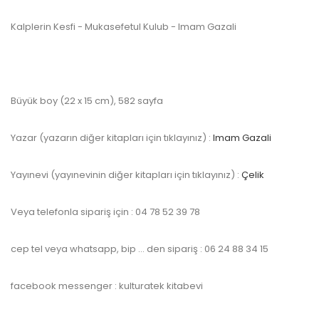
Kalplerin Kesfi - Mukasefetul Kulub - Imam Gazali
Büyük boy (22 x 15 cm), 582 sayfa
Yazar (yazarın diğer kitapları için tıklayınız) :
Imam Gazali
Yayınevi (yayınevinin diğer kitapları için tıklayınız) :
Çelik
Veya telefonla sipariş için : 04 78 52 39 78
cep tel veya whatsapp, bip … den sipariş : 06 24 88 34 15
facebook messenger : kulturatek kitabevi