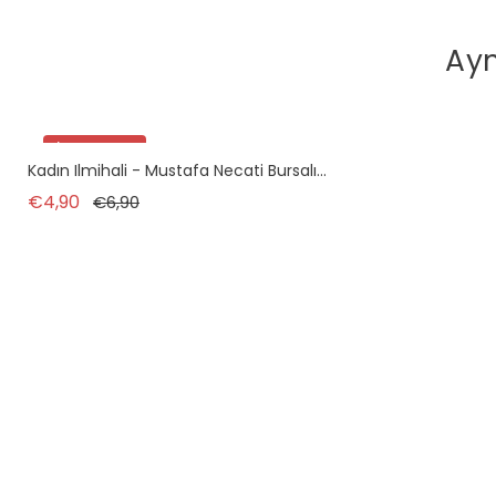
Ayn
İndirimde!
Kadın Ilmihali - Mustafa Necati Bursalı...
tükendi
Normal fiyat
Fiyat
€4,90
€6,90