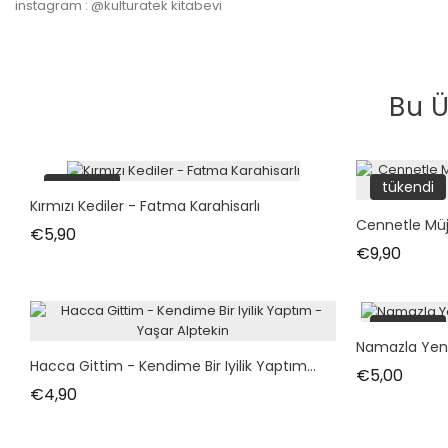
instagram : @kulturatek kitabevi
Bu Ü
tükendi
tükendi
Kırmızı Kediler - Fatma Karahisarlı
Cennetle Müjd
Fiyat
€5,90
Fiyat
€9,90
tükendi
Namazla Yen
Hacca Gittim - Kendime Bir Iyilik Yaptım...
Fiyat
€5,00
Fiyat
€4,90