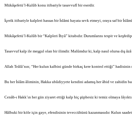
Mükâşefetü’l-Kulûb konu itibariyle tasavvufî bir eserdir.
İçerik itibariyle kalpleri hassas bir İslâmi hayata sevk etmeyi, oraya saf bir İslâm
Mükâşefetü’l-Kulûb bir “Kalpleri İhyâ” kitabıdır. Durumlarını tespit ve keşfedip 
Tasavvuf kalp ile meşgul olan bir ilimdir. Malûmdur ki, kalp nasıl olursa dış âz
Allah Teâlâ’nın; “Her kulun kalbini günde birkaç kere kontrol ettiği” hadisinin 
Bu her İslâm âliminin, Hakka ubûdiyyete kendini adamış her âbid ve zahidin başt
Cenâb-ı Hakk’ın her gün ziyaret ettiği kalp hiç şüphesiz ki temiz olmaya lâyıkt
Hâlbuki bir köle için gaye, efendisinin teveccühünü kazanmasıdır. Kulun saadet