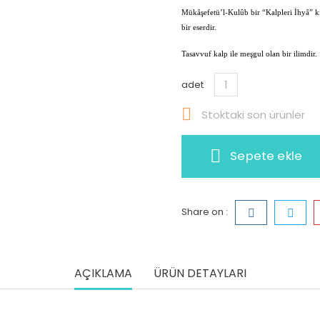
Mükâşefetü’l-Kulûb bir “Kalpleri İhyâ” kit
bir eserdir.
Tasavvuf kalp ile meşgul olan bir ilimdir.
adet

Stoktaki son ürünler
Sepete ekle
Share on :
AÇIKLAMA
ÜRÜN DETAYLARI