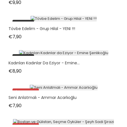
Fiyat
€9,90
tükendi
Tövbe Edelim - Grup Hilal - YENI !!!
Fiyat
€7,90
tükendi
Kadınları Kadınlar Da Eziyor - Emine...
Fiyat
€8,90
İndirimde!
Seni Anlatmalı - Ammar Acarlıoğlu
tükendi
Fiyat
€7,90
İndirimde!