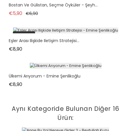
Bostan Ve Gülistan, Seçme Öyküler - Şeyh...
Normal fiyat
Fiyat
€5,90
€6,90
tükendi
Eşler Arası Ilişkide Iletişim Stratejisi...
Fiyat
€8,90
Ülkemi Arıyorum - Emine Şenlikoğlu
Fiyat
€8,90
Aynı Kategoride Bulunan Diğer 16
Ürün: