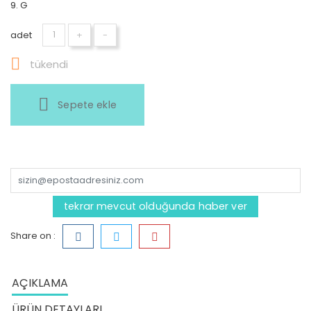
9. G
adet
+
-

tükendi
Sepete ekle
tekrar mevcut olduğunda haber ver
Share on :
AÇIKLAMA
ÜRÜN DETAYLARI