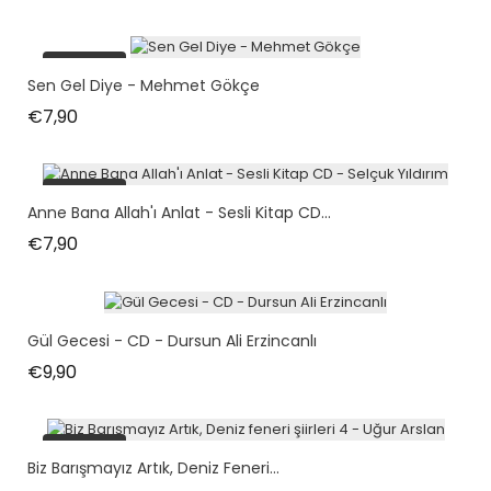
tükendi
Sen Gel Diye - Mehmet Gökçe
Fiyat
€7,90
tükendi
Anne Bana Allah'ı Anlat - Sesli Kitap CD...
Fiyat
€7,90
Gül Gecesi - CD - Dursun Ali Erzincanlı
Fiyat
€9,90
tükendi
Biz Barışmayız Artık, Deniz Feneri...