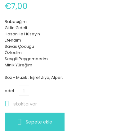
€7,00
Babacığım
Gittin Gideli
Hasan ile Hüseyin
Efendim
Savas Çocuğu
Özledim
Sevgili Peygamberim
Minik Yüreğim
Söz - Müzik : Eşref Ziya, Alper.
adet

stokta var
Sepete ekle