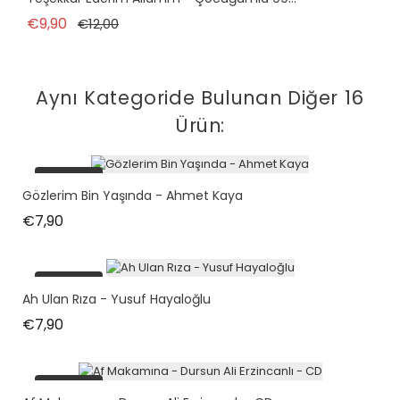
Normal fiyat
Fiyat
€9,90
€12,00
Aynı Kategoride Bulunan Diğer 16
Ürün:
tükendi
Gözlerim Bin Yaşında - Ahmet Kaya
Fiyat
€7,90
tükendi
Ah Ulan Rıza - Yusuf Hayaloğlu
Fiyat
€7,90
tükendi