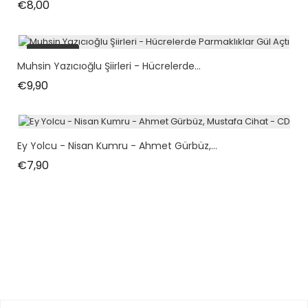
Fiyat
€8,00
tükendi
Muhsin Yazıcıoğlu Şiirleri - Hücrelerde...
Fiyat
€9,90
Ey Yolcu - Nisan Kumru - Ahmet Gürbüz,...
Fiyat
€7,90