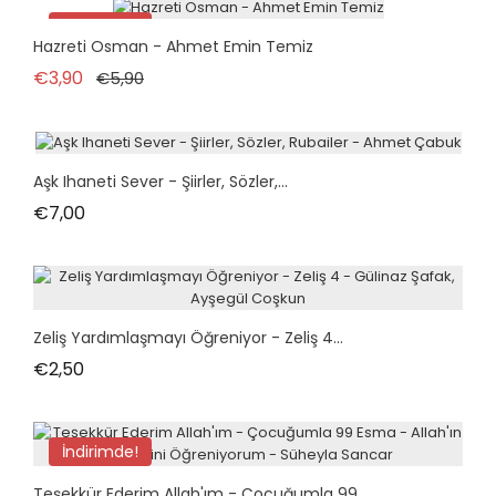
İndirimde!
Hazreti Osman - Ahmet Emin Temiz
tükendi
Normal fiyat
Fiyat
€3,90
€5,90
Aşk Ihaneti Sever - Şiirler, Sözler,...
Fiyat
€7,00
Zeliş Yardımlaşmayı Öğreniyor - Zeliş 4...
Fiyat
€2,50
İndirimde!
Teşekkür Ederim Allah'ım - Çocuğumla 99...