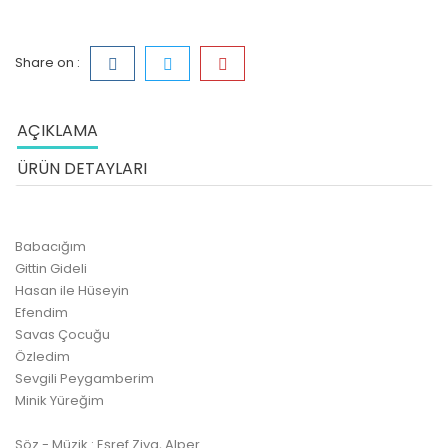
Share on :
AÇIKLAMA
ÜRÜN DETAYLARI
Babacığım
Gittin Gideli
Hasan ile Hüseyin
Efendim
Savas Çocuğu
Özledim
Sevgili Peygamberim
Minik Yüreğim
Söz - Müzik : Eşref Ziya, Alper.