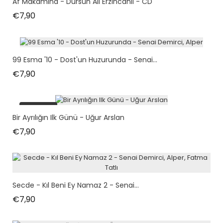
Af Makamına - Dursun Ali Erzincanlı - CD
Fiyat
€7,90
99 Esma '10 - Dost'un Huzurunda - Senai...
Fiyat
€7,90
tükendi
Bir Ayrılığın Ilk Günü - Uğur Arslan
Fiyat
€7,90
Secde - Kıl Beni Ey Namaz 2 - Senai...
Fiyat
€7,90