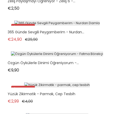
Zeliş Paylaşmayı Öğreniyor - Zeliş 6 -...
Fiyat
€2,50
İndirimde!
365 Günde Sevgili Peygamberim - Nurdan...
Normal fiyat
Fiyat
€24,90
€29,90
Özgün Öykülerle Dinimi Öğreniyorum -...
Fiyat
€9,90
İndirimde!
Yüzük Zikirmatik - Parmak, Cep Tesbih
Normal fiyat
Fiyat
€2,99
€4,00