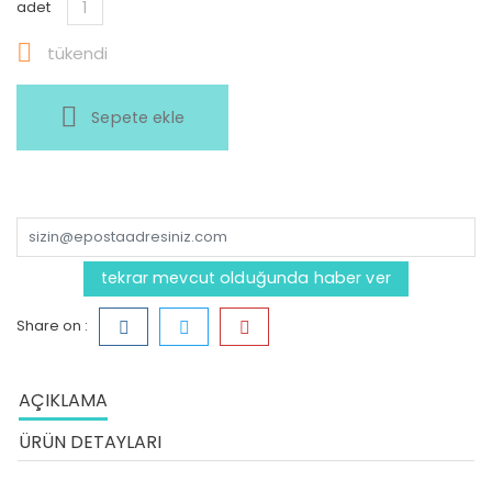
adet

tükendi
Sepete ekle
tekrar mevcut olduğunda haber ver
Share on :
AÇIKLAMA
ÜRÜN DETAYLARI