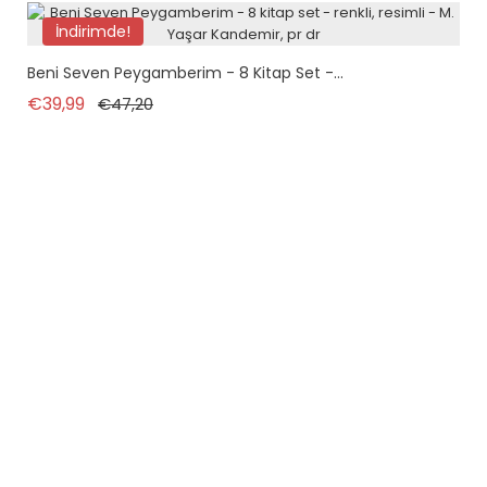
İndirimde!
Paket
Beni Seven Peygamberim - 8 Kitap Set -...
tükendi
Normal fiyat
Fiyat
€39,99
€47,20