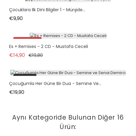
Çocuklara Ilk Dini Bilgiler 1 - Mürşide...
Fiyat
€9,90
İndirimde!
Es + Remixes - 2 CD - Mustafa Ceceli
tükendi
Normal fiyat
Fiyat
€14,90
€19,80
tükendi
Çocuğumla Her Güne Bir Dua - Semine Ve...
Fiyat
€19,90
Aynı Kategoride Bulunan Diğer 16
Ürün: