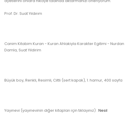
ayetlerini onlara hikâye tadında aktarmanızı öneriyorum."
Prof. Dr. Suat Yıldırım
Canim Kitabim Kuran - Kuran Ahlakiyla Karakter Egitimi - Nurdan
Damla, Suat Yildirim
Büyük boy, Renkli, Resimli, Ciltli (sert kapak), 1. hamur, 400 sayfa
Yayınevi (yayınevinin diğer kitapları için tıklayınız) :
Nesil