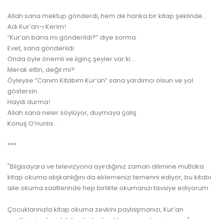
Allah sana mektup gönderdi, hem de harika bir kitap şeklinde...
Adı Kur’an-ı Kerim!
“Kur’an bana mı gönderildi?” diye sorma.
Evet, sana gönderildi.
Onda öyle önemli ve ilginç şeyler var ki…
Merak ettin, değil mi?
Öyleyse “Canım Kitabım Kur’an” sana yardımcı olsun ve yol
göstersin.
Haydi durma!
Allah sana neler söylüyor, duymaya çalış.
Konuş O’nunla...
***
"Bilgisayara ve televizyona ayırdığınız zaman dilimine mutlaka
kitap okuma alışkanlığını da eklemenizi temenni ediyor, bu kitabı
aile okuma saatlerinde hep birlikte okumanızı tavsiye ediyorum.
Çocuklarınızla kitap okuma zevkini paylaşmanızı, Kur’an