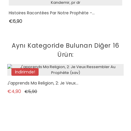
Histoires Racontées Par Notre Prophète -...
Fiyat
€6,90
Aynı Kategoride Bulunan Diğer 16
Ürün:
İndirimde!
J'apprends Ma Religion, 2: Je Veux...
Normal fiyat
Fiyat
€4,90
€5,90