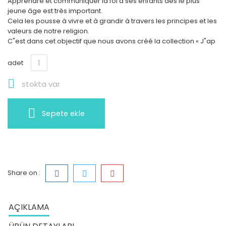
Apprendre et communiquer la foi à ses enfants dès le plus
jeune âge est très important.
Cela les pousse à vivre et à grandir à travers les principes et les
valeurs de notre religion.
C"est dans cet objectif que nous avons créé la collection « J"ap
adet

stokta var
Sepete ekle
Share on :
AÇIKLAMA