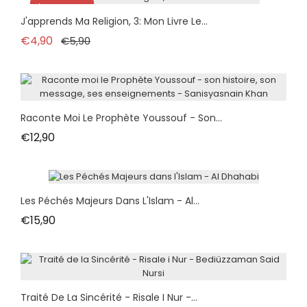
İndirimde!
J'apprends Ma Religion, 3: Mon Livre Le...
Normal fiyat
Fiyat
€4,90
€5,90
Raconte Moi Le Prophète Youssouf - Son...
Fiyat
€12,90
Les Péchés Majeurs Dans L'Islam - Al...
Fiyat
€15,90
Traité De La Sincérité - Risale I Nur -...