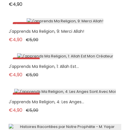
Fiyat
€4,90
İndirimde!
J'apprends Ma Religion, 9: Merci Allah!
Normal fiyat
Fiyat
€4,90
€5,90
İndirimde!
J'apprends Ma Religion, 1: Allah Est...
Normal fiyat
Fiyat
€4,90
€5,90
İndirimde!
J'apprends Ma Religion, 4: Les Anges...
Normal fiyat
Fiyat
€4,90
€5,90