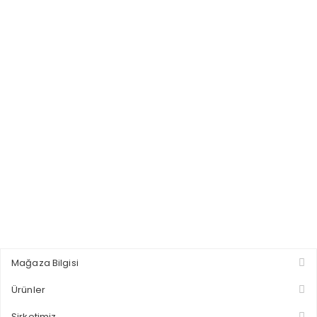
Mağaza Bilgisi
Ürünler
Şirketimiz