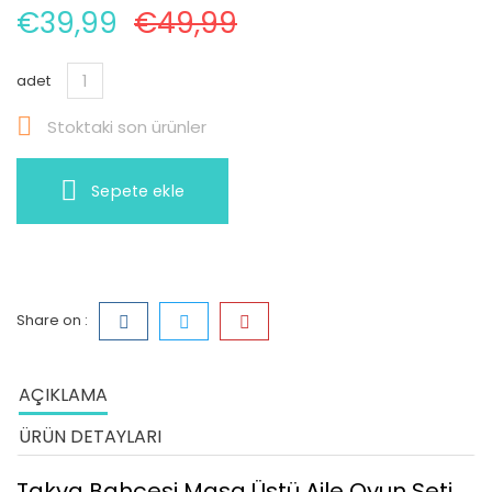
€39,99
€49,99
adet

Stoktaki son ürünler
Sepete ekle
Share on :
AÇIKLAMA
ÜRÜN DETAYLARI
Takva Bahçesi Masa Üstü Aile Oyun Seti