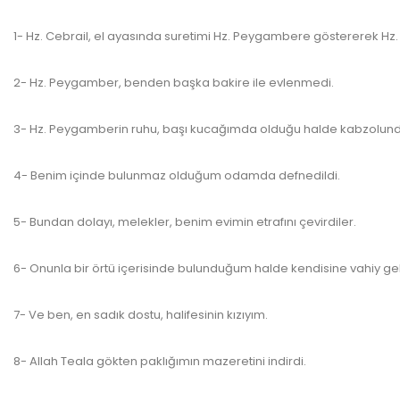
1- Hz. Cebrail, el ayasında suretimi Hz. Peygambere göstererek Hz
2- Hz. Peygamber, benden başka bakire ile evlenmedi.
www.kultu
3- Hz. Peygamberin ruhu, başı kucağımda olduğu halde kabzolund
4- Benim içinde bulunmaz olduğum odamda defnedildi.
www.kult
5- Bundan dolayı, melekler, benim evimin etrafını çevirdiler.
6- Onunla bir örtü içerisinde bulunduğum halde kendisine vahiy ge
7- Ve ben, en sadık dostu, halifesinin kızıyım.
www.kulturatek.com
8- Allah Teala gökten paklığımın mazeretini indirdi.
www.kulturate