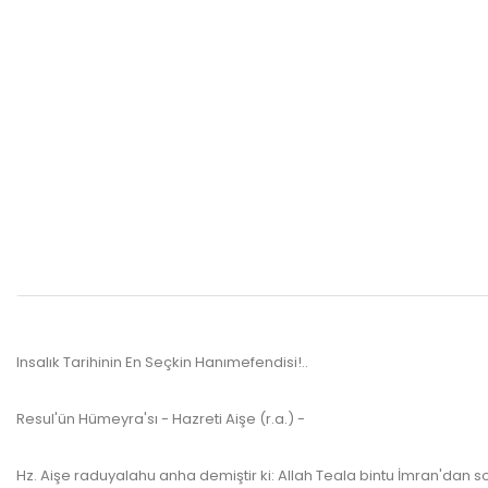
Insalık Tarihinin En Seçkin Hanımefendisi!..
Resul'ün Hümeyra'sı - Hazreti Aişe (r.a.) -
www.kulturatek.com
Hz. Aişe raduyalahu anha demiştir ki: Allah Teala bintu İmran'dan 