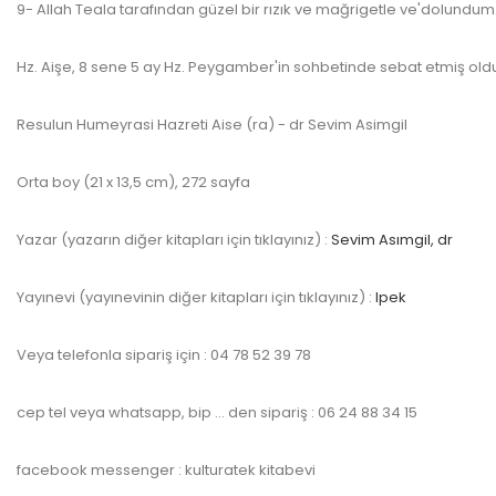
9- Allah Teala tarafından güzel bir rızık ve mağrigetle ve'dolundum.
Hz. Aişe, 8 sene 5 ay Hz. Peygamber'in sohbetinde sebat etmiş oldu
Resulun Humeyrasi Hazreti Aise (ra) - dr Sevim Asimgil
Orta boy (21 x 13,5 cm), 272 sayfa
Yazar (yazarın diğer kitapları için tıklayınız) :
Sevim Asımgil, dr
Yayınevi (yayınevinin diğer kitapları için tıklayınız) :
Ipek
Veya telefonla sipariş için : 04 78 52 39 78
cep tel veya whatsapp, bip … den sipariş : 06 24 88 34 15
facebook messenger : kulturatek kitabevi