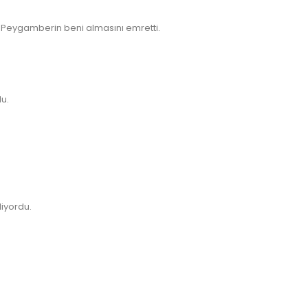
. Peygamberin beni almasını emretti.
ratek.com
u.
uratek.com
liyordu.
k.com