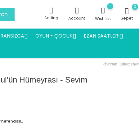
0
rch
Setting
Account
Sepet
Wish list
FRANSIZCA
OYUN - ÇOCUK
EZAN SAATLERI



Prev
Next
chevron_left
chev
sul'ün Hümeyrası - Sevim
ımefendisi!..