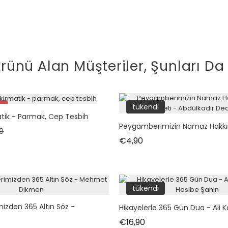
rünü Alan Müşteriler, Şunları Da 
!
tükendi
atik - Parmak, Cep Tesbih
Peygamberimizin Namaz Hakkın
l fiyat
Fiyat
0
Fiyat
€4,90
tükendi
zden 365 Altın Söz -
Hikayelerle 365 Gün Dua - Ali K
Fiyat
€16,90