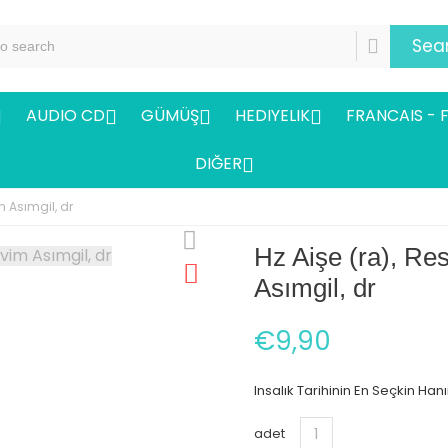
Sea
AUDIO CD
GÜMÜŞ
HEDIYELIK
FRANCAIS - 




DIĞER

m Asımgil, dr
Hz Aişe (ra), Re
Asımgil, dr
€9,90
Insalık Tarihinin En Seçkin Han
adet