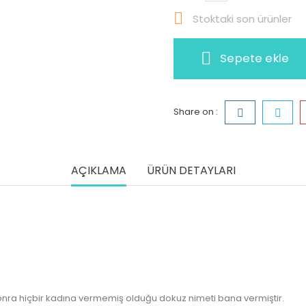

Stoktaki son ürünler
Sepete ekle
Share on :
AÇIKLAMA
ÜRÜN DETAYLARI
sonra hiçbir kadına vermemiş olduğu dokuz nimeti bana vermiştir.