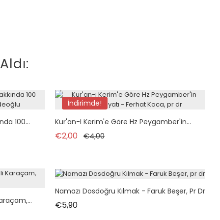
Aldı:
İndirimde!
tükendi
da 100...
Kur'an-I Kerim'e Göre Hz Peygamber'in...
Normal fiyat
Fiyat
€2,00
€4,00
Namazı Dosdoğru Kılmak - Faruk Beşer, Pr Dr
araçam,...
Fiyat
€5,90