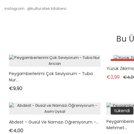
instagram : @kulturatek kitabevi
Bu Ü
İndirimde
Yüzük Zikirm
Peygamberlerimi Çok Seviyorum - Tuba
Norma
€2,99
€4,0
Nur...
Fiyat
€9,90
tükendi
Peygamberimi
Abdest - Gusül Ve Namazı Öğreniyorum -...
Mehmet...
Fiyat
€4,00