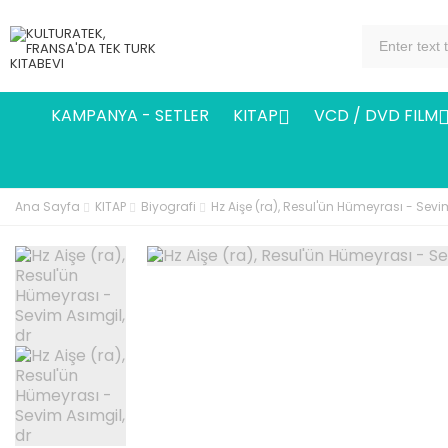
KAMPANYA - SETLER
KITAP
VCD / DVD FILM

Ana Sayfa
KITAP
Biyografi
Hz Aişe (ra), Resul'ün Hümeyrası - Sevi