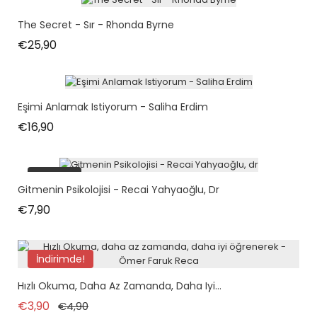
The Secret - Sır - Rhonda Byrne
Fiyat
€25,90
Eşimi Anlamak Istiyorum - Saliha Erdim
Fiyat
€16,90
tükendi
Gitmenin Psikolojisi - Recai Yahyaoğlu, Dr
Fiyat
€7,90
İndirimde!
Hızlı Okuma, Daha Az Zamanda, Daha Iyi...
Normal fiyat
Fiyat
€3,90
€4,90