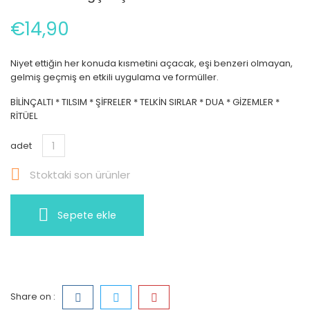
€14,90
Niyet ettiğin her konuda kısmetini açacak, eşi benzeri olmayan,
gelmiş geçmiş en etkili uygulama ve formüller.
BİLİNÇALTI * TILSIM * ŞİFRELER * TELKİN SIRLAR * DUA * GİZEMLER *
RİTÜEL
adet

Stoktaki son ürünler
Sepete ekle
Share on :