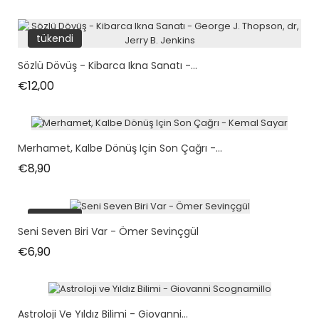
tükendi
Sözlü Dövüş - Kibarca Ikna Sanatı -...
Fiyat
€12,00
Merhamet, Kalbe Dönüş Için Son Çağrı -...
Fiyat
€8,90
tükendi
Seni Seven Biri Var - Ömer Sevinçgül
Fiyat
€6,90
Astroloji Ve Yıldız Bilimi - Giovanni...