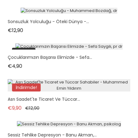
Sonsuzluk Yolculuğu - Öteki Dünya -...
Fiyat
€12,90
tükendi
Çocuklarımızın Başarısı Elimizde - Sefa...
Fiyat
€4,90
İndirimde!
Asrı Saadet'te Ticaret Ve Tüccar...
Normal fiyat
Fiyat
€9,90
€12,90
Sessiz Tehlike Depresyon - Banu Akman,...