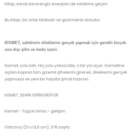
Kitap, kendi esrarengiz enerjisini de sahibine geçirir.
Bu kitap, bir sırlar kitabıdır ve gizemlerle doludur.
www.kulturatek.com
KISMET, sahibinin dileklerini gerçek yapmak için gerekli birçok
sıra dışı şifre ve kodu içerir.
www.kulturatek.com
Kısmet, yolu bilir. Hiç yolu yoksa bile, o bir yol açar. Kısmetine
açılan kapının tüm gizemli şifrelerini girerek, dileklerini gerçek
yapmaya ve yeni bir hayata şimdi hazırsın.
www.kulturatek.com
KISMET, SENİN YERİNİ BİLİYOR.
Kismet - Tugce Isinsu - gelişim
Orta boy (21 x 13,5 cm), 376 sayfa